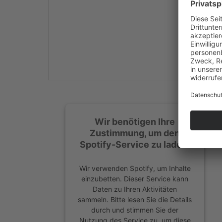
Mehr Informationen
Akzeptieren
powered by
Usercentrics
Consent Management
Platform
&
eRecht24
Wir benötigen Ihre
Zustimmung, um den
Spotify-Service zu laden!
Wir verwenden Spotify, um Inhalte
einzubetten. Dieser Service kann
Daten zu Ihren Aktivitäten
sammeln. Bitte lesen Sie die Details
durch und stimmen Sie der
Nutzung des Service zu, um diese