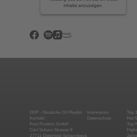
Inhalte anzuzeigen.
Mehr Informationen
Akzeptieren
powered by
Usercentrics Consent
Management Platform
&
eRecht24
DDP - Deutsche DJ Playlist
Impressum
Top 
Kontakt:
Datenschutz
Hot 
Pool Position GmbH
Top 
Carl-Schurz-Strasse 8
High
27711 Osterholz-Scharmbeck
Jahr