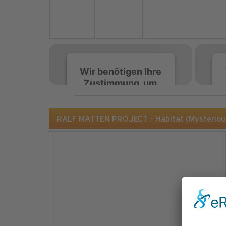
Wir benötigen Ihre
Zustimmung, um
den Spotify-
Service zu laden!
RALF MATTEN PROJECT - Habitat (Mysteriou
Wir verwenden Spotify,
um Inhalte einzubetten.
Dieser Service kann
Daten zu Ihren
Aktivitäten sammeln.
Bitte lesen Sie die Details
durch und stimmen Sie
der Nutzung des Service
zu, um diese Inhalte
anzuzeigen.