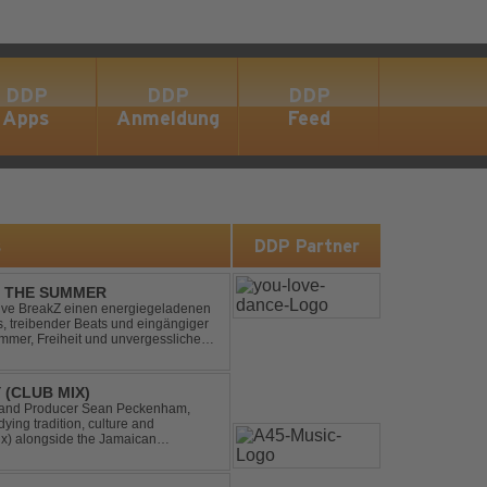
DDP
DDP
DDP
Apps
Anmeldung
Feed
s
DDP Partner
L THE SUMMER
sive BreakZ einen energiegeladenen
s, treibender Beats und eingängiger
mmer, Freiheit und unvergesslichen
r Clubs, Festivals...
 (CLUB MIX)
DJ and Producer Sean Peckenham,
dying tradition, culture and
ix) alongside the Jamaican
aken this early 2000s hit to a who...