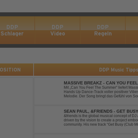
DDP
DDP
DDP
Schlager
Video
Regeln
 POSITION
DDP Music Tipp
MASSIVE BREAKZ - CAN YOU FEE
Mit „Can You Feel The Summer“ liefert Mas
Hands Up Dance-Track voller positiver Vibe
Melodie. Der Song bringt das Gefühl von So
Nächten direkt auf die Tanzfläche – perfekt fü
SEAN PAUL, &FRIENDS - GET BUSY
&friends is the global musical concept of 
driven by the vision to create a project embo
community. His new track “Get Busy (Club M
dancehall singer and rapper Sean Paul, has t