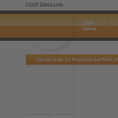
DDP
Dance
Aktuell in der DJ Promotion bei POOL