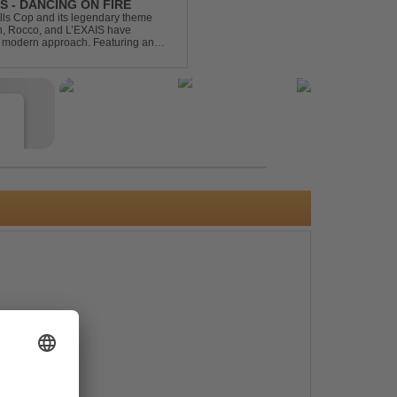
S - DANCING ON FIRE
ills Cop and its legendary theme
ch, Rocco, and L’EXAIS have
h, modern approach. Featuring an
tion style, they respectf...
e
s
e