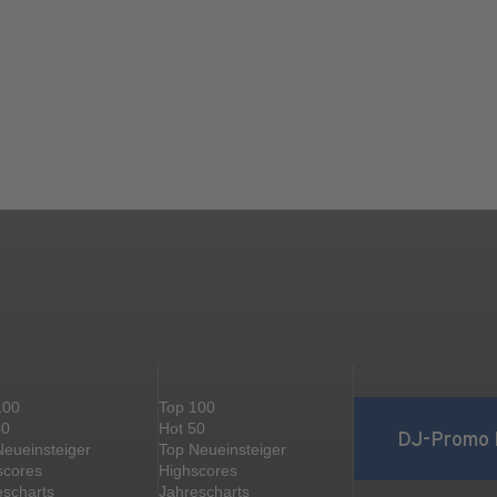
100
Top 100
50
Hot 50
DJ-Promo 
Neueinsteiger
Top Neueinsteiger
scores
Highscores
escharts
Jahrescharts