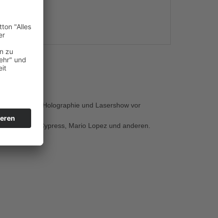
s
and.
ne gigantische Holographie und Lasershow vor
ixe von Steve Cypress, Mario Lopez und anderen.