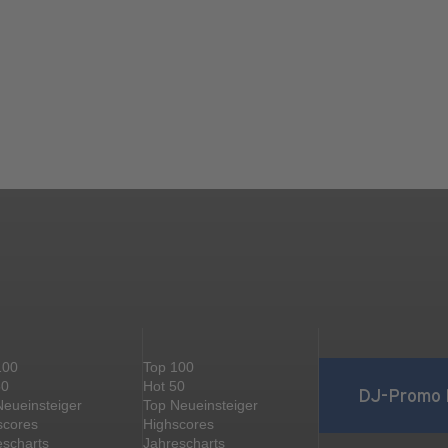
100
Top 100
50
Hot 50
DJ-Promo 
Neueinsteiger
Top Neueinsteiger
scores
Highscores
escharts
Jahrescharts