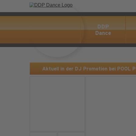
DDP
Dance
Aktuell in der DJ Promotion bei POOL