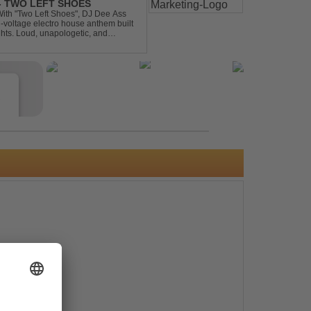
 - TWO LEFT SHOES
h-voltage electro house anthem built
ghts. Loud, unapologetic, and
into confid...
e
s
e