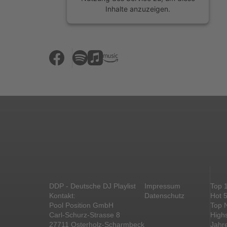
Inhalte anzuzeigen.
Mehr Informationen
Akzeptieren
powered by
Usercentrics Consent
Management Platform
&
eRecht24
DDP - Deutsche DJ Playlist
Impressum
Top 
Kontakt:
Datenschutz
Hot 
Pool Position GmbH
Top 
Carl-Schurz-Strasse 8
High
27711 Osterholz-Scharmbeck
Jahr