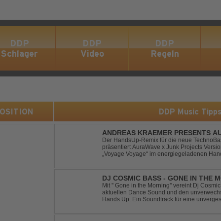
DDP
DDP
DDP
Schlager
Video
Regeln
 POSITION
DDP Music Tipp
ANDREAS KRAEMER PRESENTS AU
VOYAGE VOYAGE (TIMSTER & NINT
Der HandsUp-Remix für die neue TechnoBas
präsentiert AuraWave x Junk Projects Versi
„Voyage Voyage“ im energiegeladenen Hand
Das HandsUp-Duo aus Nordrhein-Westfalen 
druckvoll...
DJ COSMIC BASS - GONE IN THE 
Mit '' Gone in the Morning'' vereint Dj Cosm
aktuellen Dance Sound und den unverwechse
Hands Up. Ein Soundtrack für eine unverges