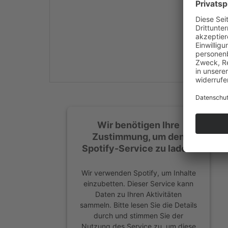
Mehr Informationen
Akzeptieren
powered by
Usercentrics
Consent Management
Platform
&
eRecht24
Wir benötigen Ihre
Zustimmung, um den
Spotify-Service zu laden!
Wir verwenden Spotify, um Inhalte
einzubetten. Dieser Service kann
Daten zu Ihren Aktivitäten
sammeln. Bitte lesen Sie die Details
durch und stimmen Sie der
Nutzung des Service zu, um diese