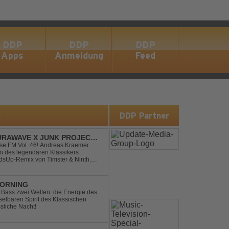
DDP
DDP
DDP
Apps
Anmeldung
Feed
s
DDP Partner
RAWAVE X JUNK PROJECT -
H REMIX)
e.FM Vol. 46! Andreas Kraemer
on des legendären Klassikers
sUp-Remix von Timster & Ninth.
verwandelt den zeitlosen Song mit
MORNING
ic Bass zwei Welten: die Energie des
lbaren Spirit des Klassischen
sliche Nacht!