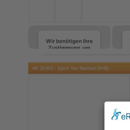
Wir benötigen Ihre
Zustimmung, um
den Spotify-
Service zu laden!
MC DURO - Spirit You Wanted (KHB)
Wir verwenden Spotify,
um Inhalte einzubetten.
Dieser Service kann
Daten zu Ihren
Aktivitäten sammeln.
Bitte lesen Sie die Details
durch und stimmen Sie
der Nutzung des Service
zu, um diese Inhalte
anzuzeigen.