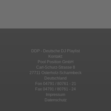
Akzeptieren
einzubetten. Dieser Service kann Daten zu
Ihren Aktivitäten sammeln. Bitte lesen Sie die
Mehr Informationen
powered by
Usercentrics Consent
Details durch und stimmen Sie der Nutzung
Management Platform
&
eRecht24
des Service zu, um diese Inhalte anzuzeigen.
Akzeptieren
Mehr Informationen
powered by
Usercentrics Consent
Management Platform
&
eRecht24
Akzeptieren
DDP - Deutsche DJ Playlist
powered by
Usercentrics Consent
Kontakt:
Management Platform
&
eRecht24
Pool Position GmbH
Carl-Schurz-Strasse 8
27711 Osterholz-Scharmbeck
Deutschland
Fon 04791 / 80761 - 21
Fax 04791 / 80761 - 24
Impressum
Datenschutz