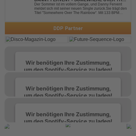
RAINBOW
Der Sommer ist im vollem Gange, und Danny Fervent
meldet sich mit seiner neuen Single zurück.Sie trägt den
Titel "Somewhere Over The Rainbow“. Mit 133 BPM
entfaltet sich ein melodischer Trance Sound, der durch
seine atmosphärische Dichte und mitreißende Dynamik
überzeugt. Kraftvolle, zugleich g...
DDP Partner
Wir benötigen Ihre Zustimmung,
um den Spotify-Service zu laden!
Wir verwenden Spotify, um Inhalte
Wir benötigen Ihre Zustimmung,
einzubetten. Dieser Service kann Daten zu
um den Spotify-Service zu laden!
Ihren Aktivitäten sammeln. Bitte lesen Sie die
Details durch und stimmen Sie der Nutzung
des Service zu, um diese Inhalte anzuzeigen.
Wir verwenden Spotify, um Inhalte
Wir benötigen Ihre Zustimmung,
einzubetten. Dieser Service kann Daten zu
um den Spotify-Service zu laden!
Ihren Aktivitäten sammeln. Bitte lesen Sie die
Mehr Informationen
Details durch und stimmen Sie der Nutzung
des Service zu, um diese Inhalte anzuzeigen.
Wir verwenden Spotify, um Inhalte