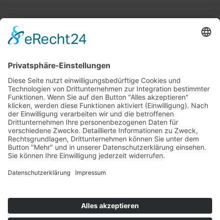
Top 100
Hot 50
Top Neueinsteiger
Highscores
Jahrescharts
Top 100
Hot 50
Top Neueinsteiger
Highscores
Jahrescharts