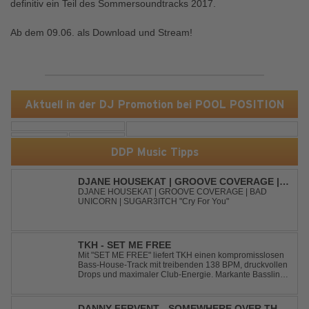
definitiv ein Teil des Sommersoundtracks 2017.
Ab dem 09.06. als Download und Stream!
Aktuell in der DJ Promotion bei POOL POSITION
DDP Music Tipps
DJANE HOUSEKAT | GROOVE COVERAGE |
BAD UNICORN | SUGAR3ITCH - CRY FOR
DJANE HOUSEKAT | GROOVE COVERAGE | BAD
UNICORN | SUGAR3ITCH "Cry For You"
YOU
TKH - SET ME FREE
Mit "SET ME FREE" liefert TKH einen kompromisslosen
Bass-House-Track mit treibenden 138 BPM, druckvollen
Drops und maximaler Club-Energie. Markante Basslines
treffen auf hypnotische Vocals und einen Build-up, der
die Spannung konsequent bis zu den Drops nach oben
schraubt. Der Track hat die no...
DANNY FERVENT - SOMEWHERE OVER THE