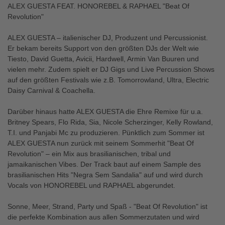
ALEX GUESTA FEAT. HONOREBEL & RAPHAEL "Beat Of
Revolution"
ALEX GUESTA – italienischer DJ, Produzent und Percussionist.
Er bekam bereits Support von den größten DJs der Welt wie
Tiesto, David Guetta, Avicii, Hardwell, Armin Van Buuren und
vielen mehr. Zudem spielt er DJ Gigs und Live Percussion Shows
auf den größten Festivals wie z.B. Tomorrowland, Ultra, Electric
Daisy Carnival & Coachella.
Darüber hinaus hatte ALEX GUESTA die Ehre Remixe für u.a.
Britney Spears, Flo Rida, Sia, Nicole Scherzinger, Kelly Rowland,
T.I. und Panjabi Mc zu produzieren. Pünktlich zum Sommer ist
ALEX GUESTA nun zurück mit seinem Sommerhit "Beat Of
Revolution" – ein Mix aus brasilianischen, tribal und
jamaikanischen Vibes. Der Track baut auf einem Sample des
brasilianischen Hits "Negra Sem Sandalia" auf und wird durch
Vocals von HONOREBEL und RAPHAEL abgerundet.
Sonne, Meer, Strand, Party und Spaß - "Beat Of Revolution" ist
die perfekte Kombination aus allen Sommerzutaten und wird