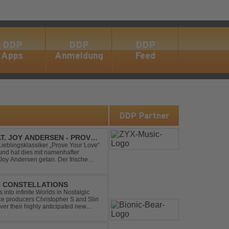
DDP
DDP
DDP
Apps
Anmeldung
Feed
s
DDP Partner
AT. JOY ANDERSEN - PROVE
Lieblingsklassiker „Prove Your Love“
und hat dies mit namenhafter
oy Andersen getan. Der frische
ert direkt wieder zum tanz...
 - CONSTELLATIONS
s into infinite Worlds in Nostalgic
ce producers Christopher S and Slin
ver their highly anticipated new
andard club ...