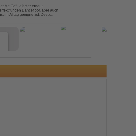
et Me Go“ liefert er erneut
rfekt für den Dancefloor, aber auch
st im Alltag geeignet ist. Deep
nt sein, was als Nächstes...
e
s
e