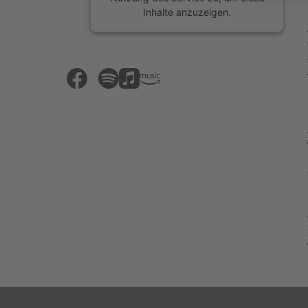
Inhalte anzuzeigen.
Mehr Informationen
Akzeptieren
powered by
Usercentrics Consent
Management Platform
&
eRecht24