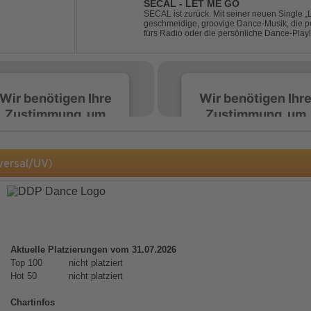
SECAL - LET ME GO
SECAL ist zurück. Mit seiner neuen Single „L
geschmeidige, groovige Dance-Musik, die pe
fürs Radio oder die persönliche Dance-Playli
House trifft auf Dance-Pop – man darf gespan
Wir benötigen Ihre
Wir benötigen Ihr
Zustimmung, um
Zustimmung, um
den Spotify-
den Spotify-
Service zu laden!
Service zu laden!
versal/UV)
Wir verwenden Spotify,
Wir verwenden Spotify,
um Inhalte einzubetten.
um Inhalte einzubetten.
Dieser Service kann
Dieser Service kann
Daten zu Ihren
Daten zu Ihren
Aktivitäten sammeln.
Aktivitäten sammeln.
Aktuelle Platzierungen vom 31.07.2026
Bitte lesen Sie die Details
Bitte lesen Sie die Detail
Top 100
nicht platziert
durch und stimmen Sie
durch und stimmen Sie
Hot 50
nicht platziert
der Nutzung des Service
der Nutzung des Servic
zu, um diese Inhalte
zu, um diese Inhalte
Chartinfos
anzuzeigen.
anzuzeigen.