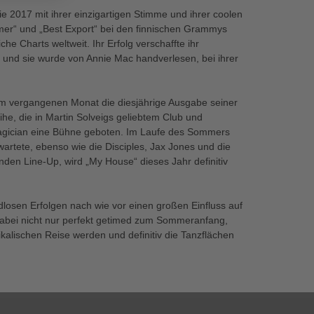
ie 2017 mit ihrer einzigartigen Stimme und ihrer coolen
mer“ und „Best Export“ bei den finnischen Grammys
he Charts weltweit. Ihr Erfolg verschaffte ihr
l und sie wurde von Annie Mac handverlesen, bei ihrer
 im vergangenen Monat die diesjährige Ausgabe seiner
ihe, die in Martin Solveigs geliebtem Club und
Magician eine Bühne geboten. Im Laufe des Sommers
tete, ebenso wie die Disciples, Jax Jones und die
en Line-Up, wird „My House“ dieses Jahr definitiv
dlosen Erfolgen nach wie vor einen großen Einfluss auf
 dabei nicht nur perfekt getimed zum Sommeranfang,
kalischen Reise werden und definitiv die Tanzflächen