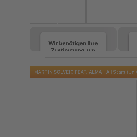
Wir benötigen Ihre
Zustimmung, um
den Spotify-
Service zu laden!
MARTIN SOLVEIG FEAT. ALMA - All Stars (Uni
Wir verwenden Spotify,
um Inhalte einzubetten.
Dieser Service kann
Daten zu Ihren
Aktivitäten sammeln.
Bitte lesen Sie die Details
durch und stimmen Sie
der Nutzung des Service
zu, um diese Inhalte
anzuzeigen.