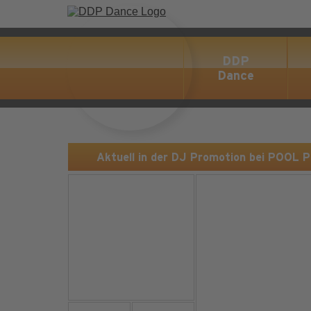
DDP
Dance
Aktuell in der DJ Promotion bei POOL