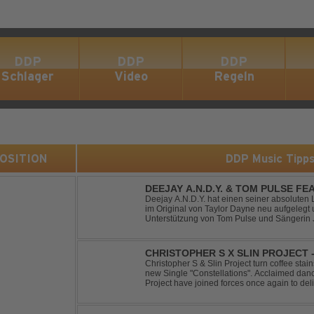
DDP
DDP
DDP
Schlager
Video
Regeln
 POSITION
DDP Music Tipp
DEEJAY A.N.D.Y. & TOM PULSE FE
YOUR LOVE
Deejay A.N.D.Y. hat einen seiner absoluten 
im Original von Taylor Dayne neu aufgelegt 
Unterstützung von Tom Pulse und Sängerin J
Sound für einen weltweit bekannten Hit animi
CHRISTOPHER S X SLIN PROJECT
Christopher S & Slin Project turn coffee stain
new Single "Constellations". Acclaimed dan
Project have joined forces once again to deli
single, "Constellations." Moving away from st