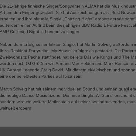
Die 21-jährige finnische Singer/Songwriterin ALMA hat die Musikindustr
Art um den Finger gewickelt. Sie hat Auszeichnungen als „Best Newco
erhalten und ihre aktuelle Single „Chasing Highs“ erobert gerade sämtlic
außerdem einen Auftritt beim diesjährigen BBC Radio 1 Future Festiva
AMP Collected Night in London zu singen.
Neben dem Erfolg seiner letzten Single, hat Martin Solveig außerdem
Ibiza-Resident-Partyreihe „My House“ erfolgreich gestartet. Die Partyre
Zweitwohnsitz Pacha stattfindet, hat bereits DJs wie Kungs und The 
werden noch DJ Größen wie Armand Van Helden und Mark Ronson erwar
UK Garage Legende Craig David. Mit diesem eklektischen und spannend
eine der beliebtesten Parties auf Ibiza sein.
Martin Solveig hat mit seinem individuellen Sound und seinen quasi en
die heutige Dance Music Szene. Die neue Single „All Stars“ erscheint
sondern wird ein weitere Meilenstein auf seiner beeindruckenden, musi
weltweit erobern.