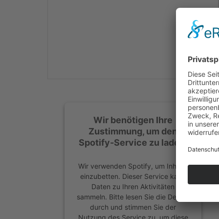
Mehr Informationen
Akzeptieren
powered by
Usercentrics
Consent Management
Platform
&
eRecht24
Wir benötigen Ihre
Zustimmung, um den
Spotify-Service zu laden!
Wir verwenden Spotify, um Inhalte
einzubetten. Dieser Service kann
Daten zu Ihren Aktivitäten
sammeln. Bitte lesen Sie die Details
durch und stimmen Sie der
Nutzung des Service zu, um diese