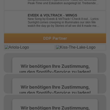
Peak-Time und Eskalation ausgelegt ist. Treibende
Kicks, verzerrte Synths und energiegeladene Drops
verschmelzen zu einem Sound, der keine Pausen kennt
– roh, schnell und absolut mitreißend. Zwischen ...
EVEEK & VOLTRACK - WINGS
New Song by Eveek & VolTrack ! Check it out... Lyrics:
Sunlight comes creeping in Illuminates our skin We
watch the day go by Stories of all we did It made me
think of you It made me think of you Under a trillion stars
We danced on top of cars ...
DDP Partner
Wir benötigen Ihre Zustimmung,
um den Spotify-Service zu laden!
Wir verwenden Spotify, um Inhalte
Wir benötigen Ihre Zustimmung,
einzubetten. Dieser Service kann Daten zu
um den Spotify-Service zu laden!
Ihren Aktivitäten sammeln. Bitte lesen Sie die
Details durch und stimmen Sie der Nutzung
des Service zu, um diese Inhalte anzuzeigen.
Wir verwenden Spotify, um Inhalte
Wir benötigen Ihre Zustimmung,
einzubetten. Dieser Service kann Daten zu