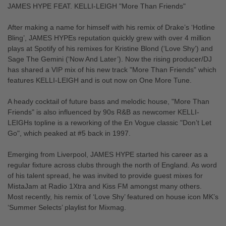
JAMES HYPE FEAT. KELLI-LEIGH "More Than Friends"
After making a name for himself with his remix of Drake’s ‘Hotline
Bling’, JAMES HYPEs reputation quickly grew with over 4 million
plays at Spotify of his remixes for Kristine Blond (‘Love Shy’) and
Sage The Gemini (‘Now And Later’). Now the rising producer/DJ
has shared a VIP mix of his new track "More Than Friends" which
features KELLI-LEIGH and is out now on One More Tune.
A heady cocktail of future bass and melodic house, "More Than
Friends" is also influenced by 90s R&B as newcomer KELLI-
LEIGHs topline is a reworking of the En Vogue classic "Don’t Let
Go", which peaked at #5 back in 1997.
Emerging from Liverpool, JAMES HYPE started his career as a
regular fixture across clubs through the north of England. As word
of his talent spread, he was invited to provide guest mixes for
MistaJam at Radio 1Xtra and Kiss FM amongst many others.
Most recently, his remix of ‘Love Shy’ featured on house icon MK’s
‘Summer Selects’ playlist for Mixmag.