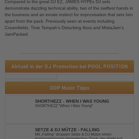
Compared to the great DJ EZ, JAMES HYPEs DJ sets
demonstrate dazzling technical ability, two of the swiftest hands in
the business and an innate instinct for improvisation that sets him
apart from the pack. Previously seen at events including
Creamfields, Tinie Tempah’s Disturbing Ibiza and MistaJam’s
JamPacked.
Aktuell in der DJ Promotion bei POOL POSITION
DDP Music Tipps
SHORTHEZZ - WHEN I WAS YOUNG
SHORTHEZZ "When I Was Young"
SETZE & DJ MÜTZE - FALLING
Mit „Falling“ droppen Setze & DJ Mütze einen
kompromisslosen Hypertechno-Track, der direkt auf