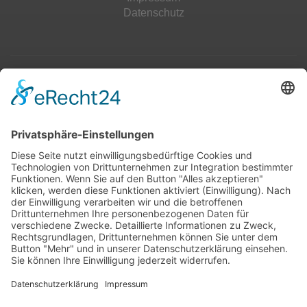
Datenschutz
Top 100
Hot 50
Top Neueinsteiger
Highscores
Jahrescharts
Top 100
Hot 50
Top Neueinsteiger
Highscores
Jahrescharts