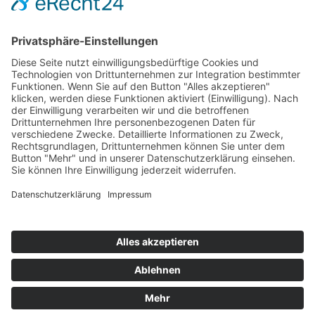
Hot 50
Top Neueinsteiger
Highscores
Jahrescharts
Top 100
Hot 50
Top Neueinsteiger
Highscores
Jahrescharts
DJ-Promo buchen