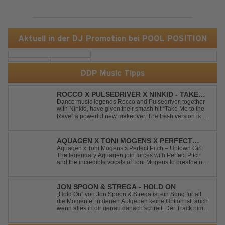
Aktuell in der DJ Promotion bei POOL POSITION
DDP Music Tipps
ROCCO X PULSEDRIVER X NINKID - TAKE
ME TO THE RAVE (FESTIVAL MIX)
Dance music legends Rocco and Pulsedriver, together
with Ninkid, have given their smash hit “Take Me to the
Rave” a powerful new makeover. The fresh version is set
to ignite dance floors and bring every festival to a boiling
point. Featuring massive kicks and the beloved melody
that made the or...
AQUAGEN X TONI MOGENS X PERFECT
PITCH - UPTOWN GIRL
Aquagen x Toni Mogens x Perfect Pitch – Uptown Girl
The legendary Aquagen join forces with Perfect Pitch
and the incredible vocals of Toni Mogens to breathe new
life into Billy Joel's timeless classic "Uptown Girl."
Combining a bouncy bassline and a fresh, feel-good
production, this modern da...
JON SPOON & STREGA - HOLD ON
„Hold On“ von Jon Spoon & Strega ist ein Song für all
die Momente, in denen Aufgeben keine Option ist, auch
wenn alles in dir genau danach schreit. Der Track nimmt
dieses Gefühl auf, wenn man kurz davor steht
loszulassen, und verwandelt es in pure Energie, die