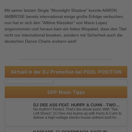
Mit seiner letzten Single "Moonlight Shadow" konnte AARON
AMBROSE bereits international einige große Erfolge verbuchen,
nun hat er sich den "Alltime Klassiker" von Mario Lopez
angenommen und heraus kam ein fettes Mixpaket, dass den Titel
nicht nur international breaken, sondern mit Sicherheit auch die
deutschen Dance Charts erobern wird!
Aktuell in der DJ Promotion bei POOL POSITION
DDP Music Tipps
DJ DEE ASS FEAT. HURRY & CUHN - TWO
LEFT SHOES
No rhythm? Perfect. That’s the whole point. With "Two
Left Shoes", DJ Dee Ass teams up with Hurry & Cuhn to
deliver a high-voltage electro house anthem built for
chaotic dancefloors and unforgettable nights. Loud,
unapologetic, and irresistibly catchy, this track turns
clumsiness into confid...