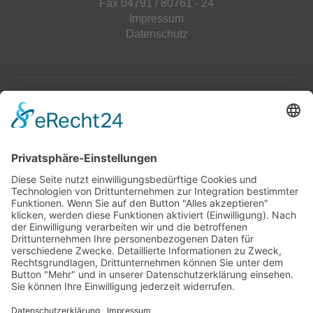
Fax 04791 / 80761 - 24
Impressum
Datenschutz
Top 100
Hot 50
Top Neueinsteiger
Highscores
Jahrescharts
Top 100
Hot 50
Top Neueinsteiger
Highscores
Jahrescharts