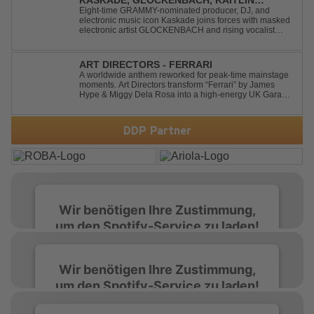
KASKADE, GLOCKENBACH, KAITLIN
ARAGON - RUNAWAY
Eight-time GRAMMY-nominated producer, DJ, and
electronic music icon Kaskade joins forces with masked
electronic artist GLOCKENBACH and rising vocalist
Kaitlin Aragon for their new collaboration “Runaway,”
arriving July 31st. The track marks the fourth single from
Kaskade’s forthcoming ORIGIN...
ART DIRECTORS - FERRARI
A worldwide anthem reworked for peak-time mainstage
moments. Art Directors transform “Ferrari” by James
Hype & Miggy Dela Rosa into a high-energy UK Garage
House weapon, packed with punchy grooves and
irresistible momentum. Designed for clubs and festival
crowds alike, this remix elevates the o...
DDP Partner
Wir benötigen Ihre Zustimmung,
um den Spotify-Service zu laden!
Wir verwenden Spotify, um Inhalte
Wir benötigen Ihre Zustimmung,
einzubetten. Dieser Service kann Daten zu
um den Spotify-Service zu laden!
Ihren Aktivitäten sammeln. Bitte lesen Sie die
Details durch und stimmen Sie der Nutzung