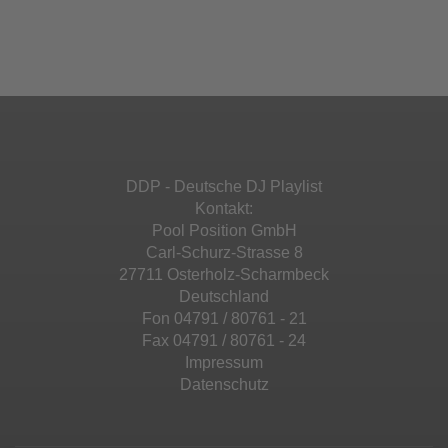
einzubetten. Dieser Service kann Daten zu
Ihren Aktivitäten sammeln. Bitte lesen Sie die
Mehr Informationen
powered by
Usercentrics Consent
Details durch und stimmen Sie der Nutzung
Management Platform
&
eRecht24
des Service zu, um diese Inhalte anzuzeigen.
Akzeptieren
Mehr Informationen
powered by
Usercentrics Consent
Management Platform
&
eRecht24
Akzeptieren
DDP - Deutsche DJ Playlist
powered by
Usercentrics Consent
Kontakt:
Management Platform
&
eRecht24
Pool Position GmbH
Carl-Schurz-Strasse 8
27711 Osterholz-Scharmbeck
Deutschland
Fon 04791 / 80761 - 21
Fax 04791 / 80761 - 24
Impressum
Datenschutz