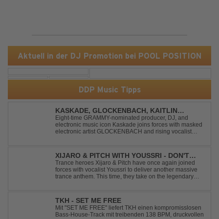
Aktuell in der DJ Promotion bei POOL POSITION
DDP Music Tipps
KASKADE, GLOCKENBACH, KAITLIN
ARAGON - RUNAWAY
Eight-time GRAMMY-nominated producer, DJ, and
electronic music icon Kaskade joins forces with masked
electronic artist GLOCKENBACH and rising vocalist
Kaitlin Aragon for their new collaboration “Runaway,”
arriving July 31st. The track marks the fourth single from
Kaskade’s forthcoming ORIGIN...
XIJARO & PITCH WITH YOUSSRI - DON'T
YOU WORRY CHILD
Trance heroes Xijaro & Pitch have once again joined
forces with vocalist Youssri to deliver another massive
trance anthem. This time, they take on the legendary
Swedish House Mafia classic "Don't You Worry Child"
and transform it into a breathtaking trance banger while
perfectly preserving the...
TKH - SET ME FREE
Mit "SET ME FREE" liefert TKH einen kompromisslosen
Bass-House-Track mit treibenden 138 BPM, druckvollen