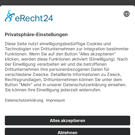
Top 100
Hot 50
Top Neueinsteiger
Highscores
Jahrescharts
Top 100
Hot 50
Top Neueinsteiger
Highscores
Jahrescharts