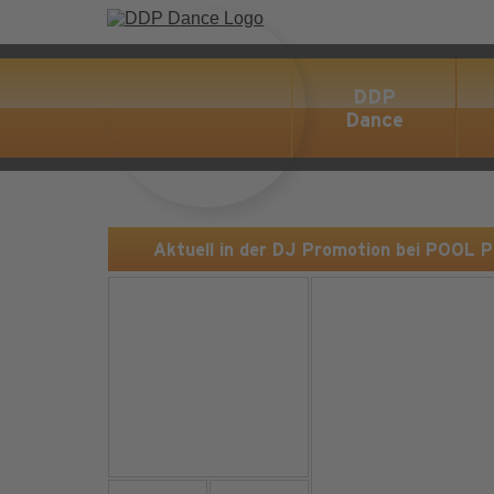
DDP
Dance
Aktuell in der DJ Promotion bei POOL