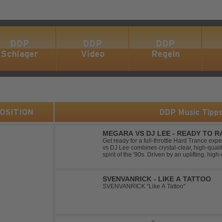
DDP
DDP
DDP
Schlager
Video
Regeln
 POSITION
DDP Music Tipp
MEGARA VS DJ LEE - READY TO R
Get ready for a full-throttle Hard Trance e
vs DJ Lee combines crystal-clear, high-quali
spirit of the '90s. Driven by an uplifting, h
stomping drums, this track delivers pure rave
SVENVANRICK - LIKE A TATTOO
SVENVANRICK "Like A Tattoo"