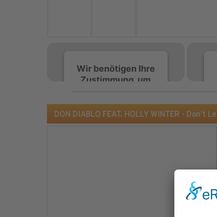
Wir benötigen Ihre
Zustimmung, um
den Spotify-
Service zu laden!
DON DIABLO FEAT. HOLLY WINTER - Don't Le
Wir verwenden Spotify,
um Inhalte einzubetten.
Dieser Service kann
Daten zu Ihren
Aktivitäten sammeln.
Bitte lesen Sie die Details
durch und stimmen Sie
der Nutzung des Service
zu, um diese Inhalte
anzuzeigen.