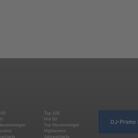
100
Top 100
50
Hot 50
DJ-Promo 
Neueinsteiger
Top Neueinsteiger
scores
Highscores
escharts
Jahrescharts