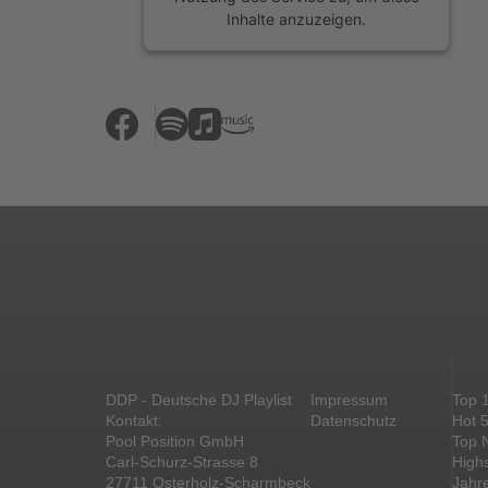
Inhalte anzuzeigen.
Mehr Informationen
Akzeptieren
powered by
Usercentrics Consent
Management Platform
&
eRecht24
DDP - Deutsche DJ Playlist
Impressum
Top 
Kontakt:
Datenschutz
Hot 
Pool Position GmbH
Top 
Carl-Schurz-Strasse 8
High
27711 Osterholz-Scharmbeck
Jahr