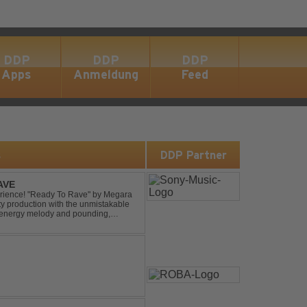
DDP
DDP
DDP
Apps
Anmeldung
Feed
s
DDP Partner
AVE
xperience! "Ready To Rave" by Megara
ty production with the unmistakable
igh-energy melody and pounding,
 nostalgia wh...