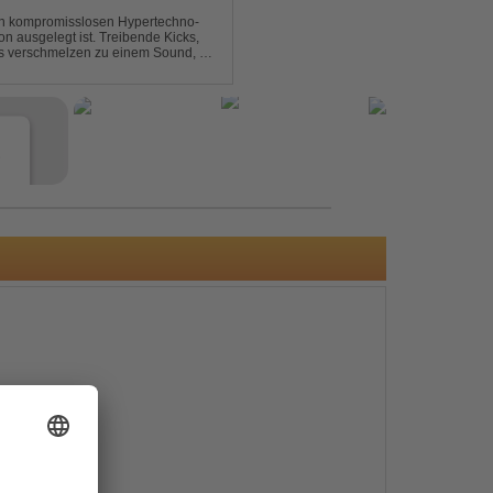
nen kompromisslosen Hypertechno-
on ausgelegt ist. Treibende Kicks,
s verschmelzen zu einem Sound, der
t mitreißend. Zwischen ...
e
s
e