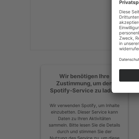
Mehr Informationen
Akzeptieren
powered by
Usercentrics
Consent Management
Platform
&
eRecht24
Wir benötigen Ihre
Zustimmung, um den
Spotify-Service zu laden!
Wir verwenden Spotify, um Inhalte
einzubetten. Dieser Service kann
Daten zu Ihren Aktivitäten
sammeln. Bitte lesen Sie die Details
durch und stimmen Sie der
Nutzung des Service zu, um diese