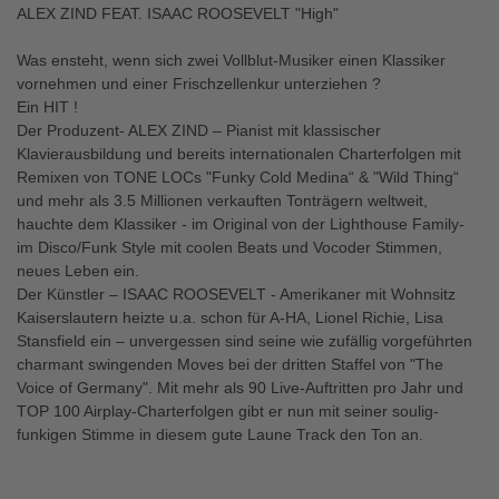
ALEX ZIND FEAT. ISAAC ROOSEVELT "High"
Was ensteht, wenn sich zwei Vollblut-Musiker einen Klassiker
vornehmen und einer Frischzellenkur unterziehen ?
Ein HIT !
Der Produzent- ALEX ZIND – Pianist mit klassischer
Klavierausbildung und bereits internationalen Charterfolgen mit
Remixen von TONE LOCs "Funky Cold Medina“ & "Wild Thing“
und mehr als 3.5 Millionen verkauften Tonträgern weltweit,
hauchte dem Klassiker - im Original von der Lighthouse Family-
im Disco/Funk Style mit coolen Beats und Vocoder Stimmen,
neues Leben ein.
Der Künstler – ISAAC ROOSEVELT - Amerikaner mit Wohnsitz
Kaiserslautern heizte u.a. schon für A-HA, Lionel Richie, Lisa
Stansfield ein – unvergessen sind seine wie zufällig vorgeführten
charmant swingenden Moves bei der dritten Staffel von "The
Voice of Germany". Mit mehr als 90 Live-Auftritten pro Jahr und
TOP 100 Airplay-Charterfolgen gibt er nun mit seiner soulig-
funkigen Stimme in diesem gute Laune Track den Ton an.