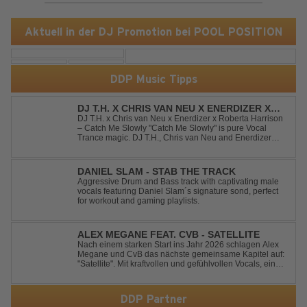
Aktuell in der DJ Promotion bei POOL POSITION
DDP Music Tipps
DJ T.H. X CHRIS VAN NEU X ENERDIZER X
ROBERTA HARRISON - CATCH ME SLOWLY
DJ T.H. x Chris van Neu x Enerdizer x Roberta Harrison
– Catch Me Slowly "Catch Me Slowly" is pure Vocal
Trance magic. DJ T.H., Chris van Neu and Enerdizer
create an uplifting journey filled with emotional
melodies, euphoric energy and that unmistakable
Balearic Ibiza trance vibe. At the hear...
DANIEL SLAM - STAB THE TRACK
Aggressive Drum and Bass track with captivating male
vocals featuring Daniel Slam´s signature sond, perfect
for workout and gaming playlists.
ALEX MEGANE FEAT. CVB - SATELLITE
Nach einem starken Start ins Jahr 2026 schlagen Alex
Megane und CvB das nächste gemeinsame Kapitel auf:
"Satellite". Mit kraftvollen und gefühlvollen Vocals, einer
mitreißenden Melodie und einer energiegeladenen,
modernen Produktion entführt "Satellite" die Hörer auf
eine emotionale Reise durc...
DDP Partner