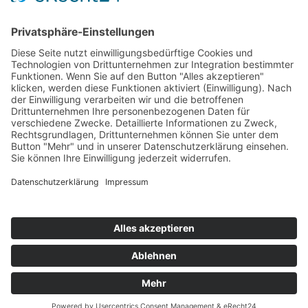
Top Neueinsteiger
Highscores
Jahrescharts
Top 100
Hot 50
Top Neueinsteiger
Highscores
Jahrescharts
DJ-Promo buchen