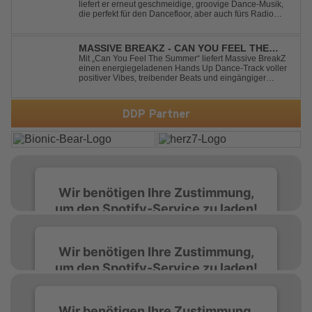
liefert er erneut geschmeidige, groovige Dance-Musik,
die perfekt für den Dancefloor, aber auch fürs Radio
oder die persönliche Dance-Playlist im Alltag geeignet
ist. Deep House trifft auf Dance-Pop – man darf
gespannt sein, was als Nächstes...
MASSIVE BREAKZ - CAN YOU FEEL THE
SUMMER
Mit „Can You Feel The Summer“ liefert Massive BreakZ
einen energiegeladenen Hands Up Dance-Track voller
positiver Vibes, treibender Beats und eingängiger
Melodie. Der Song bringt das Gefühl von Sommer,
Freiheit und unvergesslichen Nächten direkt auf die
Tanzfläche – perfekt für Clubs, Festivals...
DDP Partner
Wir benötigen Ihre Zustimmung,
um den Spotify-Service zu laden!
Wir verwenden Spotify, um Inhalte
Wir benötigen Ihre Zustimmung,
einzubetten. Dieser Service kann Daten zu
um den Spotify-Service zu laden!
Ihren Aktivitäten sammeln. Bitte lesen Sie die
Details durch und stimmen Sie der Nutzung
des Service zu, um diese Inhalte anzuzeigen.
Wir verwenden Spotify, um Inhalte
Wir benötigen Ihre Zustimmung,