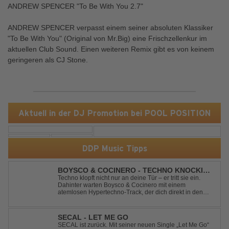
ANDREW SPENCER "To Be With You 2.7"
ANDREW SPENCER verpasst einem seiner absoluten Klassiker
"To Be With You" (Original von Mr.Big) eine Frischzellenkur im
aktuellen Club Sound. Einen weiteren Remix gibt es von keinem
geringeren als CJ Stone.
Aktuell in der DJ Promotion bei POOL POSITION
DDP Music Tipps
BOYSCO & COCINERO - TECHNO KNOCKIN'
AT YOUR DOOR
Techno klopft nicht nur an deine Tür – er tritt sie ein.
Dahinter warten Boysco & Cocinero mit einem
atemlosen Hypertechno-Track, der dich direkt in den
Partymodus katapultiert. „Techno Knockin' At Your Door“
kennt nur eine Richtung: nach vorn. Bounce, bounce,
bounce!
SECAL - LET ME GO
SECAL ist zurück. Mit seiner neuen Single „Let Me Go“