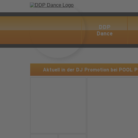
DDP
Dance
Aktuell in der DJ Promotion bei POOL