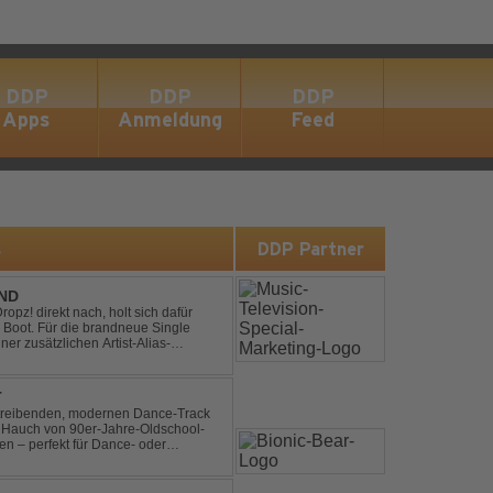
DDP
DDP
DDP
Apps
Anmeldung
Feed
s
DDP Partner
END
pz! direkt nach, holt sich dafür
 Boot. Für die brandneue Single
ner zusätzlichen Artist-Alias-
 war. „The End“ ist ei...
T
n treibenden, modernen Dance-Track
en Hauch von 90er-Jahre-Oldschool-
ten – perfekt für Dance- oder
b- und Festival-Sets.