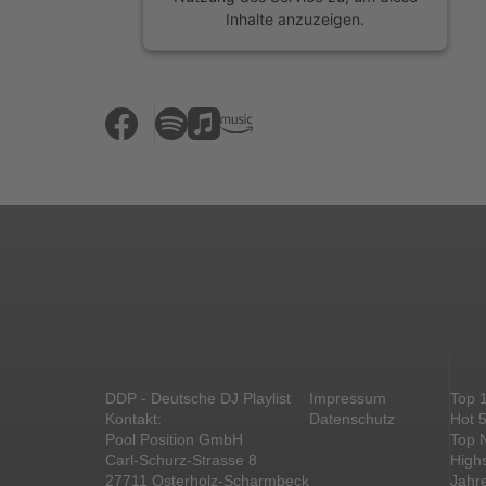
Inhalte anzuzeigen.
Mehr Informationen
Akzeptieren
powered by
Usercentrics Consent
Management Platform
&
eRecht24
DDP - Deutsche DJ Playlist
Impressum
Top 
Kontakt:
Datenschutz
Hot 
Pool Position GmbH
Top 
Carl-Schurz-Strasse 8
High
27711 Osterholz-Scharmbeck
Jahr