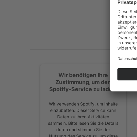
Mehr Informationen
Akzeptieren
powered by
Usercentrics
Consent Management
Platform
&
eRecht24
Wir benötigen Ihre
Zustimmung, um den
Spotify-Service zu laden!
Wir verwenden Spotify, um Inhalte
einzubetten. Dieser Service kann
Daten zu Ihren Aktivitäten
sammeln. Bitte lesen Sie die Details
durch und stimmen Sie der
Nutzung des Service zu, um diese