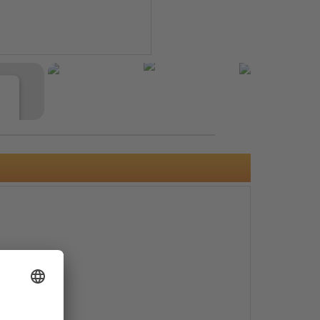
e
s
e