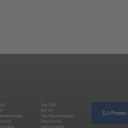
100
Top 100
50
Hot 50
DJ-Promo 
Neueinsteiger
Top Neueinsteiger
scores
Highscores
escharts
Jahrescharts