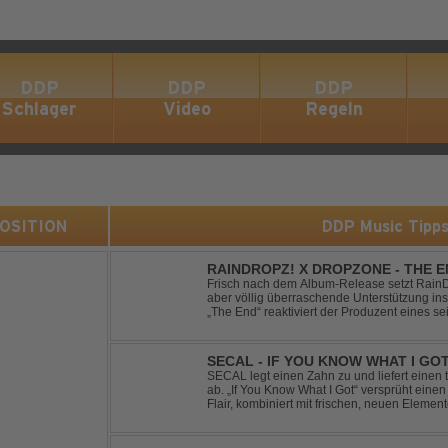
DDP
DDP
DDP
Schlager
Video
Regeln
 POSITION
DDP Music Tipp
RAINDROPZ! X DROPZONE - THE 
Frisch nach dem Album-Release setzt RainDro
aber völlig überraschende Unterstützung ins
„The End“ reaktiviert der Produzent eines sei
Projekte "DropZone", um das es jahrelang still
SECAL - IF YOU KNOW WHAT I GO
SECAL legt einen Zahn zu und liefert eine
ab. „If You Know What I Got“ versprüht ein
Flair, kombiniert mit frischen, neuen Elemen
Workout-Playlists und natürlich ideal für Clu