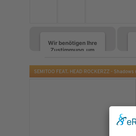
Wir benötigen Ihre
Zustimmung, um
den Spotify-
Service zu laden!
SEMITOO FEAT. HEAD ROCKERZZ - Shadows (
Wir verwenden Spotify,
um Inhalte einzubetten.
Dieser Service kann
Daten zu Ihren
Aktivitäten sammeln.
Bitte lesen Sie die Details
durch und stimmen Sie
der Nutzung des Service
zu, um diese Inhalte
anzuzeigen.