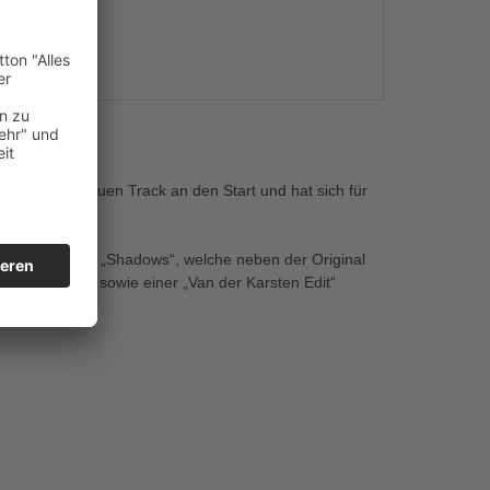
s
mit seinem neuen Track an den Start und hat sich für
 Dance-Hymne „Shadows“, welche neben der Original
rsten Remix“, sowie einer „Van der Karsten Edit“