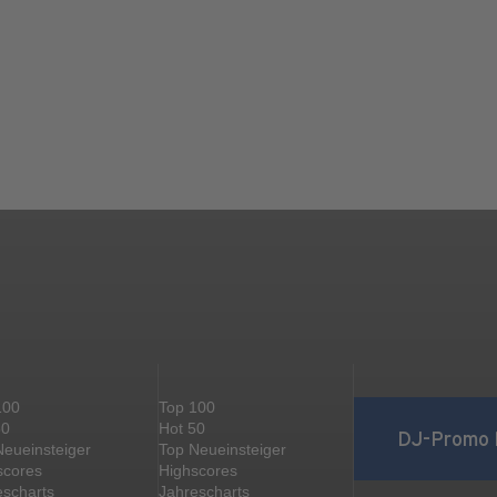
100
Top 100
50
Hot 50
DJ-Promo 
Neueinsteiger
Top Neueinsteiger
scores
Highscores
escharts
Jahrescharts