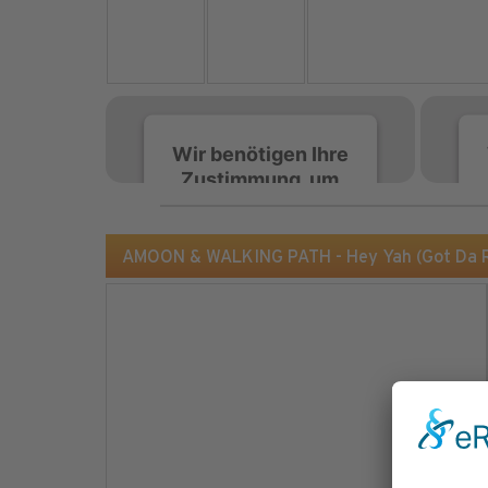
Wir benötigen Ihre
Zustimmung, um
den Spotify-
Service zu laden!
AMOON & WALKING PATH - Hey Yah (Got Da R
Wir verwenden Spotify,
um Inhalte einzubetten.
Dieser Service kann
Daten zu Ihren
Aktivitäten sammeln.
Bitte lesen Sie die Details
durch und stimmen Sie
der Nutzung des Service
zu, um diese Inhalte
anzuzeigen.