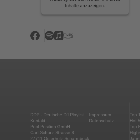
Inhalte anzuzeigen.
Mehr Informationen
Akzeptieren
powered by
Usercentrics Consent
Management Platform
&
eRecht24
DDP - Deutsche DJ Playlist
Impressum
Top 
Kontakt:
Datenschutz
Hot 
Pool Position GmbH
Top 
Carl-Schurz-Strasse 8
High
27711 Osterholz-Scharmbeck
Jahr