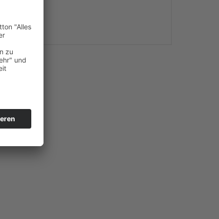
s
 the beat!