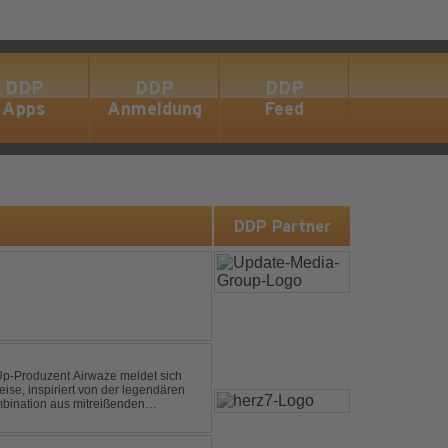
DDP
DDP
DDP
Apps
Anmeldung
Feed
s
DDP Partner
p-Produzent Airwaze meldet sich
ise, inspiriert von der legendären
mbination aus mitreißenden
emotionalen Vocals fängt der Track