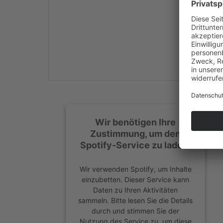
Mehr Informationen
Akzeptieren
powered by
Usercentrics
Consent Management
Platform
&
eRecht24
Wir benötigen Ihre
Zustimmung, um den
Spotify-Service zu laden!
Wir verwenden Spotify, um Inhalte
einzubetten. Dieser Service kann
Daten zu Ihren Aktivitäten
sammeln. Bitte lesen Sie die Details
durch und stimmen Sie der
Nutzung des Service zu, um diese