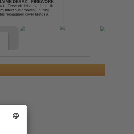
 JAIME DERAZ - FIREWORK
) – Firework delivers a fresh UK
by infectious grooves, uplifting
this reimagined cover brings a
nal power of the origin...
e
s
e