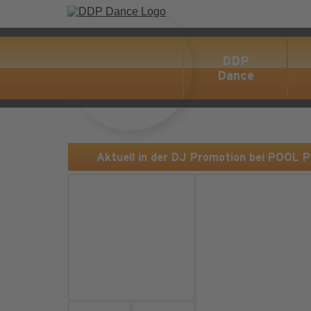
DDP
Dance
Aktuell in der DJ Promotion bei POOL