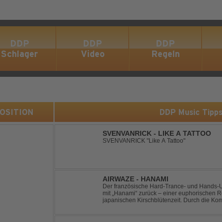
DDP
DDP
DDP
Schlager
Video
Regeln
 POSITION
DDP Music Tipp
SVENVANRICK - LIKE A TATTOO
SVENVANRICK "Like A Tattoo"
AIRWAZE - HANAMI
Der französische Hard-Trance- und Hands-U
mit „Hanami“ zurück – einer euphorischen Re
japanischen Kirschblütenzeit. Durch die Ko
Melodien, energiegeladenen Rhythmen und 
...