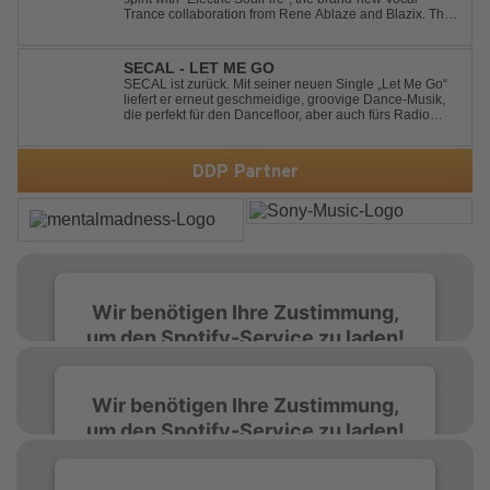
Trance collaboration from Rene Ablaze and Blazix. This
release delivers two unique journeys through the world
of uplifting melodies and powerful vocals. Classic
Uplifting Vocal Trance me...
SECAL - LET ME GO
SECAL ist zurück. Mit seiner neuen Single „Let Me Go“
liefert er erneut geschmeidige, groovige Dance-Musik,
die perfekt für den Dancefloor, aber auch fürs Radio
oder die persönliche Dance-Playlist im Alltag geeignet
ist. Deep House trifft auf Dance-Pop – man darf
gespannt sein, was als Nächstes...
DDP Partner
Wir benötigen Ihre Zustimmung,
um den Spotify-Service zu laden!
Wir verwenden Spotify, um Inhalte
Wir benötigen Ihre Zustimmung,
einzubetten. Dieser Service kann Daten zu
um den Spotify-Service zu laden!
Ihren Aktivitäten sammeln. Bitte lesen Sie die
Details durch und stimmen Sie der Nutzung
des Service zu, um diese Inhalte anzuzeigen.
Wir verwenden Spotify, um Inhalte