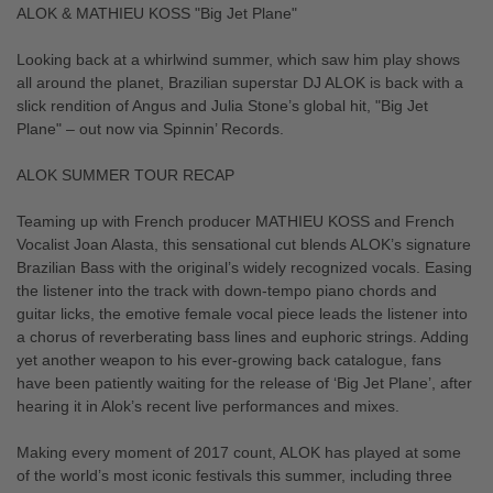
ALOK & MATHIEU KOSS "Big Jet Plane"
Looking back at a whirlwind summer, which saw him play shows
all around the planet, Brazilian superstar DJ ALOK is back with a
slick rendition of Angus and Julia Stone’s global hit, "Big Jet
Plane" – out now via Spinnin’ Records.
ALOK SUMMER TOUR RECAP
Teaming up with French producer MATHIEU KOSS and French
Vocalist Joan Alasta, this sensational cut blends ALOK’s signature
Brazilian Bass with the original’s widely recognized vocals. Easing
the listener into the track with down-tempo piano chords and
guitar licks, the emotive female vocal piece leads the listener into
a chorus of reverberating bass lines and euphoric strings. Adding
yet another weapon to his ever-growing back catalogue, fans
have been patiently waiting for the release of ‘Big Jet Plane’, after
hearing it in Alok’s recent live performances and mixes.
Making every moment of 2017 count, ALOK has played at some
of the world’s most iconic festivals this summer, including three