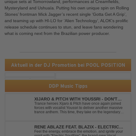
unique sets at Tomorrowland, performances at Creamfields,
Mysteryland and Ushuaïa. Putting his own unique spin on Rolling
Stones’ frontman Mick Jagger’s recent single ‘Gotta Get A Grip’,
and teaming up with HI-LO for ‘Alien Technology’, ALOK's prolific
release schedule continues to stun, and leave fans wondering
what is coming next from the Brazilian power producer.
Aktuell in der DJ Promotion bei POOL POSITION
DDP Music Tipps
XIJARO & PITCH WITH YOUSSRI - DON'T
YOU WORRY CHILD
Trance heroes Xijaro & Pitch have once again joined
forces with vocalist Youssri to deliver another massive
trance anthem. This time, they take on the legendary
Swedish House Mafia classic "Don't You Worry Child"
and transform it into a breathtaking trance banger while
perfectly preserving the...
RENE ABLAZE FEAT. BLAZIX - ELECTRIC
SOULFIRE
Feel the energy, embrace the emotion, and ignite your
spirit with "Electric SoulFire", the brand-new Vocal