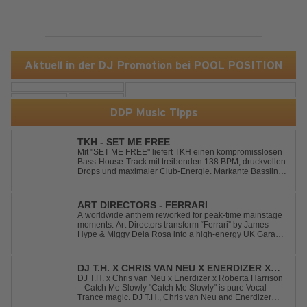
Aktuell in der DJ Promotion bei POOL POSITION
DDP Music Tipps
TKH - SET ME FREE
Mit "SET ME FREE" liefert TKH einen kompromisslosen
Bass-House-Track mit treibenden 138 BPM, druckvollen
Drops und maximaler Club-Energie. Markante Basslines
treffen auf hypnotische Vocals und einen Build-up, der
die Spannung konsequent bis zu den Drops nach oben
schraubt. Der Track hat die no...
ART DIRECTORS - FERRARI
A worldwide anthem reworked for peak-time mainstage
moments. Art Directors transform “Ferrari” by James
Hype & Miggy Dela Rosa into a high-energy UK Garage
House weapon, packed with punchy grooves and
irresistible momentum. Designed for clubs and festival
crowds alike, this remix elevates the o...
DJ T.H. X CHRIS VAN NEU X ENERDIZER X
ROBERTA HARRISON - CATCH ME SLOWLY
DJ T.H. x Chris van Neu x Enerdizer x Roberta Harrison
– Catch Me Slowly "Catch Me Slowly" is pure Vocal
Trance magic. DJ T.H., Chris van Neu and Enerdizer