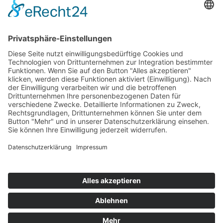
Top 100
Hot 50
Top Neueinsteiger
Highscores
Jahrescharts
Top 100
Hot 50
Top Neueinsteiger
Highscores
Jahrescharts
DJ-Promo buchen