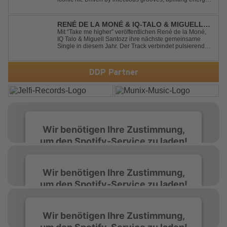
and Jaime Deraz's stunning vocals, this reimagined
cover brings a modern club vibe while preserving the
emotional power of the origin...
RENÉ DE LA MONÉ & IQ-TALO & MIGUELL
SANTOZZ - TAKE ME HIGHER
Mit “Take me higher” veröffentlichen René de la Moné,
IQ Talo & Miguell Santozz ihre nächste gemeinsame
Single in diesem Jahr. Der Track verbindet pulsierenden
Afro-House-Elemente mit treibenden Deep-House-
Grooves zu einem sinnlich atmosphärischen
Musikerlebnis. Hypnotische Percussions verschm...
DDP Partner
Wir benötigen Ihre Zustimmung,
um den Spotify-Service zu laden!
Wir verwenden Spotify, um Inhalte
Wir benötigen Ihre Zustimmung,
einzubetten. Dieser Service kann Daten zu
um den Spotify-Service zu laden!
Ihren Aktivitäten sammeln. Bitte lesen Sie die
Details durch und stimmen Sie der Nutzung
des Service zu, um diese Inhalte anzuzeigen.
Wir verwenden Spotify, um Inhalte
Wir benötigen Ihre Zustimmung,
einzubetten. Dieser Service kann Daten zu