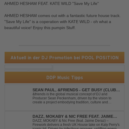
AHMED HESHAM FEAT. KATE WILD "Save My Life"
AHMED HESHAM comes out with a fantastic future house track.
"Save My Life" is a coperation with KATE WILD - oh what a
beautiful voice! Enjoy this pumpin Stuff.
Aktuell in der DJ Promotion bei POOL POSITION
DDP Music Tipps
SEAN PAUL, &FRIENDS - GET BUSY (CLUB
MIX)
&friends is the global musical concept of DJ and
Producer Sean Peckenham, driven by the vision to
create a project embodying tradition, culture and
community. His new track “Get Busy (Club Mix)
alongside the Jamaican dancehall singer and rapper
Sean Paul, has taken this early 2000s hit to a who...
DAZZ, MOKABY & NIC FREE FEAT. JAIME
DERAZ - FIREWORK
DAZZ, MOKABY & Nic Free (feat. Jaime Deraz) –
Firework delivers a fresh UK House take on Katy Perry's
iconic hit. Driven by infectious grooves, uplifting energy,