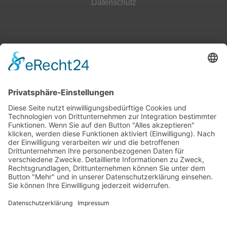
Datenschutz
Top 100
Hot 50
Top Neueinsteiger
Highscores
Jahrescharts
Top 100
Hot 50
Top Neueinsteiger
Highscores
Jahrescharts