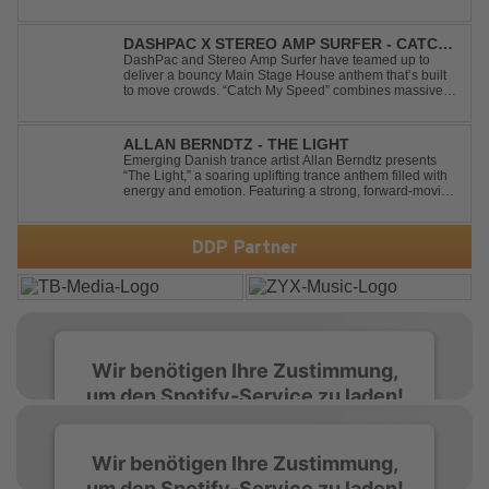
community. His new track “Get Busy (Club Mix)
alongside the Jamaican dancehall singer and rapper
Sean Paul, has taken this early 2000s hit to a who...
DASHPAC X STEREO AMP SURFER - CATCH
MY SPEED
DashPac and Stereo Amp Surfer have teamed up to
deliver a bouncy Main Stage House anthem that’s built
to move crowds. “Catch My Speed” combines massive
lead sounds, pumping basslines, and infectious energy
into one festival-ready package. Packed with peak-time
vibes and unstoppable momentum, th...
ALLAN BERNDTZ - THE LIGHT
Emerging Danish trance artist Allan Berndtz presents
“The Light,” a soaring uplifting trance anthem filled with
energy and emotion. Featuring a strong, forward-moving
melody, the track showcases the signature quality and
spirit of a Future Sequence release.
DDP Partner
Wir benötigen Ihre Zustimmung,
um den Spotify-Service zu laden!
Wir verwenden Spotify, um Inhalte
Wir benötigen Ihre Zustimmung,
einzubetten. Dieser Service kann Daten zu
um den Spotify-Service zu laden!