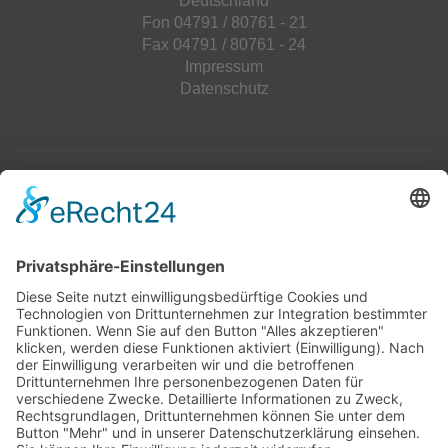
Deutschland
Fon 04791 / 80761 - 21
Fax 04791 / 80761 - 24
Impressum
Datenschutz
Top 100
Hot 50
Top Neueinsteiger
Highscores
Jahrescharts
Top 100
Hot 50
Top Neueinsteiger