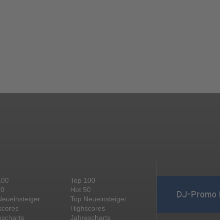
100
Top 100
50
Hot 50
DJ-Promo 
Neueinsteiger
Top Neueinsteiger
scores
Highscores
escharts
Jahrescharts