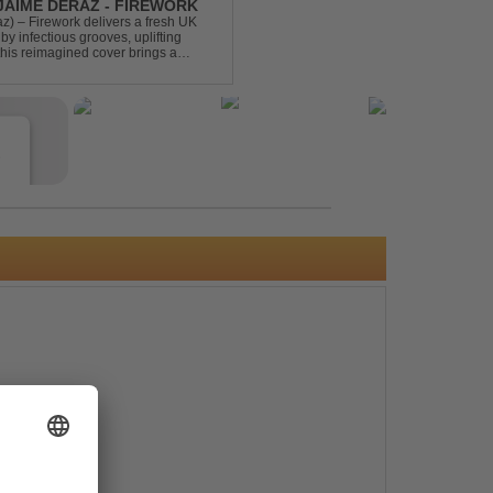
 JAIME DERAZ - FIREWORK
) – Firework delivers a fresh UK
by infectious grooves, uplifting
this reimagined cover brings a
nal power of the origin...
e
s
e