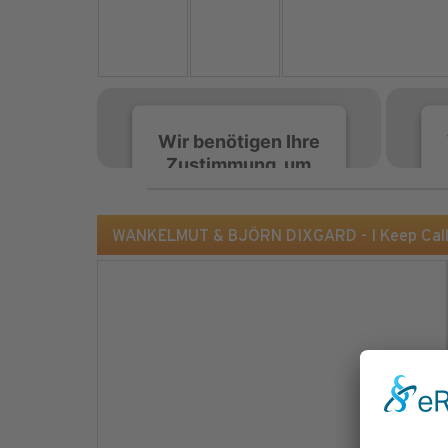
Wir benötigen Ihre
Zustimmung, um
den Spotify-
Service zu laden!
WANKELMUT & BJÖRN DIXGARD - I Keep Calli
Wir verwenden Spotify,
um Inhalte einzubetten.
Dieser Service kann
Daten zu Ihren
Aktivitäten sammeln.
Bitte lesen Sie die Details
durch und stimmen Sie
der Nutzung des Service
zu, um diese Inhalte
anzuzeigen.