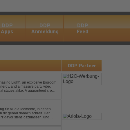
DDP
DDP
DDP
Apps
Anmeldung
Feed
s
DDP Partner
asing Light", an explosive Bigroom
energy, and a massive party vibe.
al stages alike. A guaranteed crowd-
ng für all die Momente, in denen
in dir genau danach schreit. Der
rz davor steht loszulassen, und
 erinnert, noch einmal f...