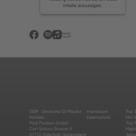
Inhalte anzuzeigen.
Mehr Informationen
Akzeptieren
powered by
Usercentrics Consent
Management Platform
&
eRecht24
DDP - Deutsche DJ Playlist
Impressum
Top 
Kontakt:
Datenschutz
Hot 
Pool Position GmbH
Top 
Carl-Schurz-Strasse 8
High
27711 Osterholz-Scharmbeck
Jahr