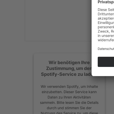
Mehr Informationen
Akzeptieren
powered by
Usercentrics
Consent Management
Platform
&
eRecht24
Wir benötigen Ihre
Zustimmung, um den
Spotify-Service zu laden!
Wir verwenden Spotify, um Inhalte
einzubetten. Dieser Service kann
Daten zu Ihren Aktivitäten
sammeln. Bitte lesen Sie die Details
durch und stimmen Sie der
Nutzung des Service zu, um diese