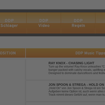
DDP
DDP
DDP
Schlager
Video
Regeln
 POSITION
DDP Music Tipp
RAY KNOX - CHASING LIGHT
Turn up the volume! Ray Knox unleashes "Ch
banger packed with catchy vocals, uplifting 
Designed to dominate dancefloors and festiv
pleaser and party starter!
JON SPOON & STREGA - HOLD ON
„Hold On“ von Jon Spoon & Strega ist ein So
Aufgeben keine Option ist, auch wenn alles 
Track nimmt dieses Gefühl auf, wenn man ku
verwandelt es in pure Energie, die dich daran