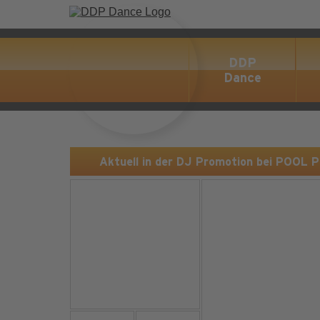
DDP
Dance
Aktuell in der DJ Promotion bei POOL