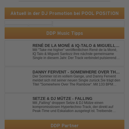
Aktuell in der DJ Promotion bei POOL POSITION
DDP Music Tipps
RENÉ DE LA MONÉ & IQ-TALO & MIGUELL
SANTOZZ - TAKE ME HIGHER
Mit “Take me higher” veröffentlichen René de la Moné,
IQ Talo & Miguell Santozz ihre nächste gemeinsame
Single in diesem Jahr. Der Track verbindet pulsierenden
Afro-House-Elemente mit treibenden Deep-House-
Grooves zu einem sinnlich atmosphärischen
Musikerlebnis. Hypnotische Percussions verschm...
DANNY FERVENT - SOMEWHERE OVER THE
RAINBOW
Der Sommer ist im vollem Gange, und Danny Fervent
meldet sich mit seiner neuen Single zurück.Sie trägt den
Titel "Somewhere Over The Rainbow“. Mit 133 BPM
entfaltet sich ein melodischer Trance Sound, der durch
seine atmosphärische Dichte und mitreißende Dynamik
überzeugt. Kraftvolle, zugleich g...
SETZE & DJ MÜTZE - FALLING
Mit „Falling“ droppen Setze & DJ Mütze einen
kompromisslosen Hypertechno-Track, der direkt auf
Peak-Time und Eskalation ausgelegt ist. Treibende
Kicks, verzerrte Synths und energiegeladene Drops
verschmelzen zu einem Sound, der keine Pausen kennt
– roh, schnell und absolut mitreißend. Zwischen ...
DDP Partner