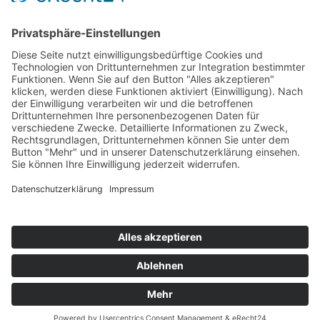
Top Neueinsteiger
Highscores
Jahrescharts
Top 100
Hot 50
Top Neueinsteiger
Highscores
Jahrescharts
DJ-Promo buchen