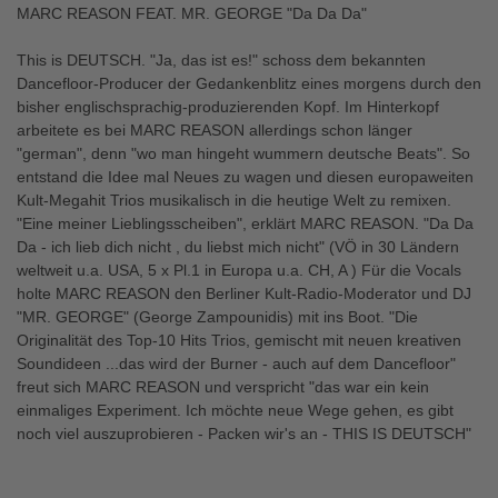
MARC REASON FEAT. MR. GEORGE "Da Da Da"
This is DEUTSCH. "Ja, das ist es!" schoss dem bekannten
Dancefloor-Producer der Gedankenblitz eines morgens durch den
bisher englischsprachig-produzierenden Kopf. Im Hinterkopf
arbeitete es bei MARC REASON allerdings schon länger
"german", denn "wo man hingeht wummern deutsche Beats". So
entstand die Idee mal Neues zu wagen und diesen europaweiten
Kult-Megahit Trios musikalisch in die heutige Welt zu remixen.
"Eine meiner Lieblingsscheiben", erklärt MARC REASON. "Da Da
Da - ich lieb dich nicht , du liebst mich nicht" (VÖ in 30 Ländern
weltweit u.a. USA, 5 x Pl.1 in Europa u.a. CH, A ) Für die Vocals
holte MARC REASON den Berliner Kult-Radio-Moderator und DJ
"MR. GEORGE" (George Zampounidis) mit ins Boot. "Die
Originalität des Top-10 Hits Trios, gemischt mit neuen kreativen
Soundideen ...das wird der Burner - auch auf dem Dancefloor"
freut sich MARC REASON und verspricht "das war ein kein
einmaliges Experiment. Ich möchte neue Wege gehen, es gibt
noch viel auszuprobieren - Packen wir's an - THIS IS DEUTSCH"