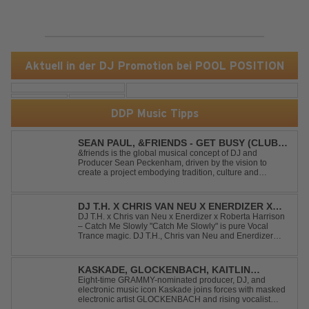
Aktuell in der DJ Promotion bei POOL POSITION
DDP Music Tipps
SEAN PAUL, &FRIENDS - GET BUSY (CLUB
MIX)
&friends is the global musical concept of DJ and
Producer Sean Peckenham, driven by the vision to
create a project embodying tradition, culture and
community. His new track “Get Busy (Club Mix)
alongside the Jamaican dancehall singer and rapper
Sean Paul, has taken this early 2000s hit to a who...
DJ T.H. X CHRIS VAN NEU X ENERDIZER X
ROBERTA HARRISON - CATCH ME SLOWLY
DJ T.H. x Chris van Neu x Enerdizer x Roberta Harrison
– Catch Me Slowly "Catch Me Slowly" is pure Vocal
Trance magic. DJ T.H., Chris van Neu and Enerdizer
create an uplifting journey filled with emotional
melodies, euphoric energy and that unmistakable
Balearic Ibiza trance vibe. At the hear...
KASKADE, GLOCKENBACH, KAITLIN
ARAGON - RUNAWAY
Eight-time GRAMMY-nominated producer, DJ, and
electronic music icon Kaskade joins forces with masked
electronic artist GLOCKENBACH and rising vocalist