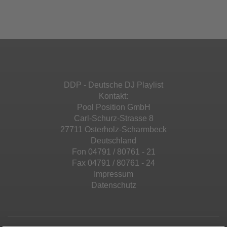
Ihren Aktivitäten sammeln. Bitte lesen Sie die
Mehr Informationen
powered by
Usercentrics Consent
Details durch und stimmen Sie der Nutzung
Management Platform
&
eRecht24
des Service zu, um diese Inhalte anzuzeigen.
Akzeptieren
Mehr Informationen
powered by
Usercentrics Consent
Management Platform
&
eRecht24
Akzeptieren
DDP - Deutsche DJ Playlist
powered by
Usercentrics Consent
Kontakt:
Management Platform
&
eRecht24
Pool Position GmbH
Carl-Schurz-Strasse 8
27711 Osterholz-Scharmbeck
Deutschland
Fon 04791 / 80761 - 21
Fax 04791 / 80761 - 24
Impressum
Datenschutz