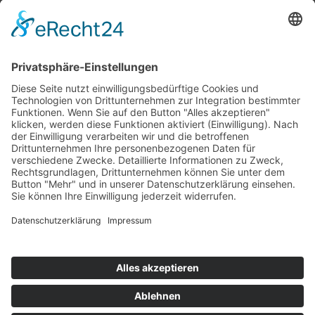
Top 100
Hot 50
Top Neueinsteiger
Highscores
Jahrescharts
Top 100
Hot 50
Top Neueinsteiger
Highscores
Jahrescharts
DJ-Promo buchen