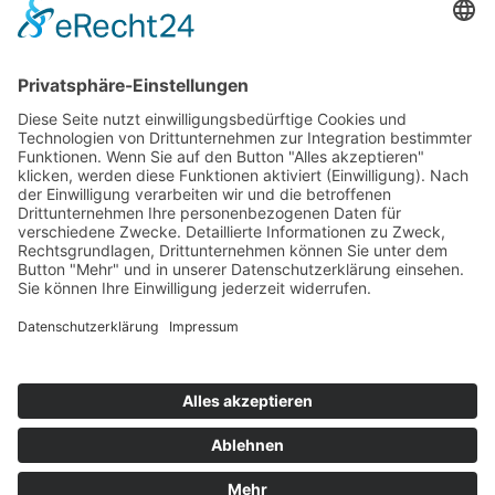
Top 100
Hot 50
Top Neueinsteiger
Highscores
Jahrescharts
Top 100
Hot 50
Top Neueinsteiger
Highscores
Jahrescharts
DJ-Promo buchen