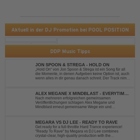
Aktuell in der DJ Promotion bei POOL POSITION
DDP Music Tipps
JON SPOON & STREGA - HOLD ON
„Hold On“ von Jon Spoon & Strega ist ein Song für all
die Momente, in denen Aufgeben keine Option ist, auch
wenn alles in dir genau danach schreit. Der Track nimmt
dieses Gefühl auf, wenn man kurz davor steht
loszulassen, und verwandelt es in pure Energie, die
dich daran erinnert, noch einmal f...
ALEX MEGANE X MINDBLAST - EVERYTIME
WE TOUCH
Nach mehreren erfolgreichen gemeinsamen
Veröffentlichungen schlagen Alex Megane und
Mindblast erneut gemeinsame Wege ein und
präsentieren mit Everytime We Touch ihre neueste
Zusammenarbeit. Für ihre aktuelle Single haben sie sich
einen echten Klassiker vorgenommen: den
MEGARA VS DJ LEE - READY TO RAVE
unvergessenen Song von Ma...
Get ready for a full-throttle Hard Trance experience!
"Ready To Rave" by Megara vs DJ Lee combines
crystal-clear, high-quality production with the