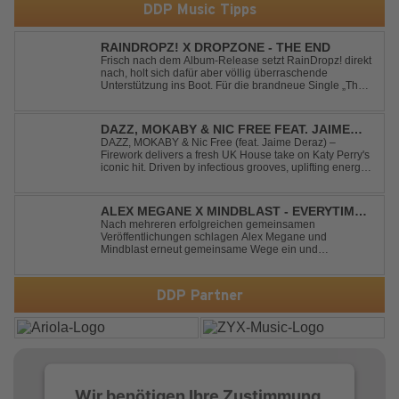
DDP Music Tipps
RAINDROPZ! X DROPZONE - THE END
Frisch nach dem Album-Release setzt RainDropz! direkt
nach, holt sich dafür aber völlig überraschende
Unterstützung ins Boot. Für die brandneue Single „The
End“ reaktiviert der Produzent eines seiner zusätzlichen
Artist-Alias-Projekte "DropZone", um das es jahrelang
still war. „The End“ ist ei...
DAZZ, MOKABY & NIC FREE FEAT. JAIME
DERAZ - FIREWORK
DAZZ, MOKABY & Nic Free (feat. Jaime Deraz) –
Firework delivers a fresh UK House take on Katy Perry's
iconic hit. Driven by infectious grooves, uplifting energy,
and Jaime Deraz's stunning vocals, this reimagined
cover brings a modern club vibe while preserving the
emotional power of the origin...
ALEX MEGANE X MINDBLAST - EVERYTIME
WE TOUCH
Nach mehreren erfolgreichen gemeinsamen
Veröffentlichungen schlagen Alex Megane und
Mindblast erneut gemeinsame Wege ein und
präsentieren mit Everytime We Touch ihre neueste
Zusammenarbeit. Für ihre aktuelle Single haben sie sich
einen echten Klassiker vorgenommen: den
DDP Partner
unvergessenen Song von Ma...
Wir benötigen Ihre Zustimmung,