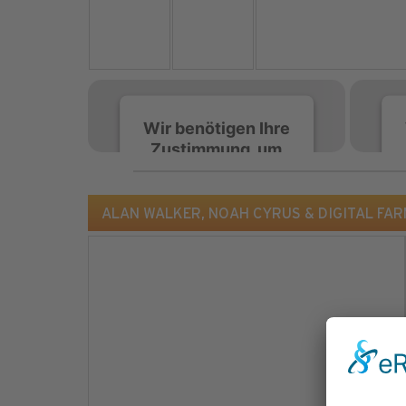
Wir benötigen Ihre
Zustimmung, um
den Spotify-
Service zu laden!
ALAN WALKER, NOAH CYRUS & DIGITAL FARM A
Wir verwenden Spotify,
um Inhalte einzubetten.
Dieser Service kann
Daten zu Ihren
Aktivitäten sammeln.
Bitte lesen Sie die Details
durch und stimmen Sie
der Nutzung des Service
zu, um diese Inhalte
anzuzeigen.