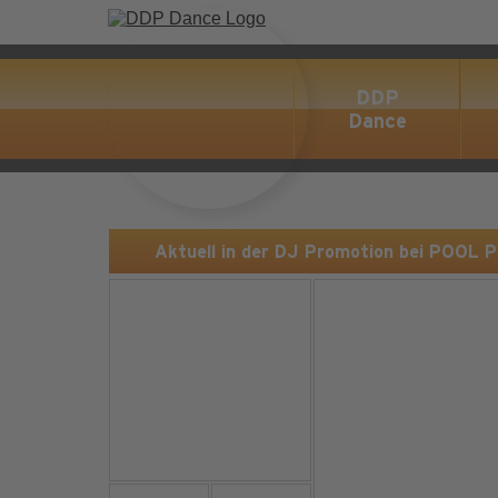
DDP
Dance
Aktuell in der DJ Promotion bei POOL