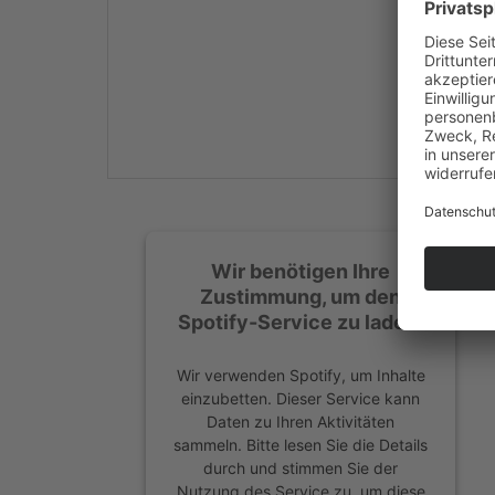
Mehr Informationen
Akzeptieren
powered by
Usercentrics
Consent Management
Platform
&
eRecht24
Wir benötigen Ihre
Zustimmung, um den
Spotify-Service zu laden!
Wir verwenden Spotify, um Inhalte
einzubetten. Dieser Service kann
Daten zu Ihren Aktivitäten
sammeln. Bitte lesen Sie die Details
durch und stimmen Sie der
Nutzung des Service zu, um diese