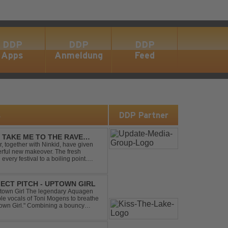
DDP
DDP
DDP
Apps
Anmeldung
Feed
s
DDP Partner
- TAKE ME TO THE RAVE
 together with Ninkid, have given
erful new makeover. The fresh
 every festival to a boiling point.
ody that made the or...
ECT PITCH - UPTOWN GIRL
ptown Girl The legendary Aquagen
ible vocals of Toni Mogens to breathe
Uptown Girl." Combining a bouncy
his modern da...