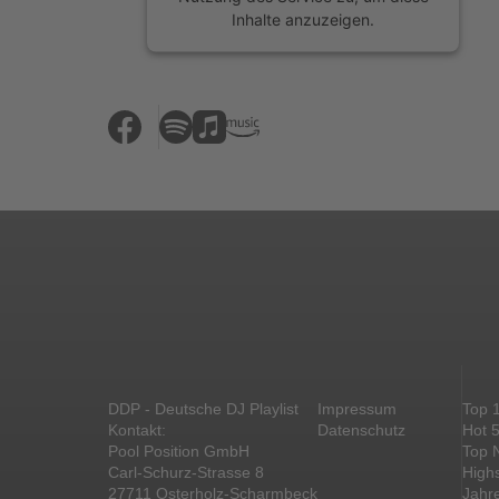
Inhalte anzuzeigen.
Mehr Informationen
Akzeptieren
powered by
Usercentrics Consent
Management Platform
&
eRecht24
DDP - Deutsche DJ Playlist
Impressum
Top 
Kontakt:
Datenschutz
Hot 
Pool Position GmbH
Top 
Carl-Schurz-Strasse 8
High
27711 Osterholz-Scharmbeck
Jahr