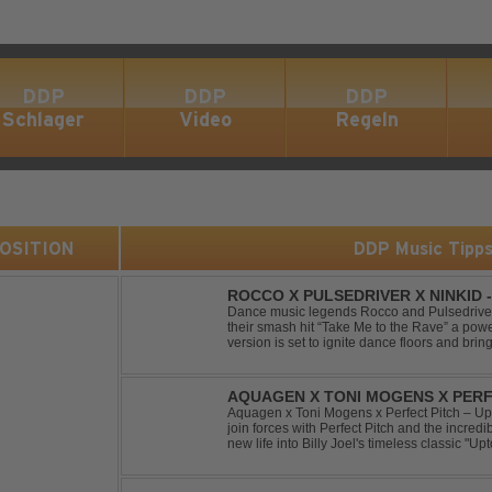
DDP
DDP
DDP
Schlager
Video
Regeln
 POSITION
DDP Music Tipp
ROCCO X PULSEDRIVER X NINKID 
(FESTIVAL MIX)
Dance music legends Rocco and Pulsedriver,
their smash hit “Take Me to the Rave” a pow
version is set to ignite dance floors and bring
Featuring massive kicks and the beloved mel
AQUAGEN X TONI MOGENS X PERF
Aquagen x Toni Mogens x Perfect Pitch – U
join forces with Perfect Pitch and the incred
new life into Billy Joel's timeless classic "
bassline and a fresh, feel-good production, t