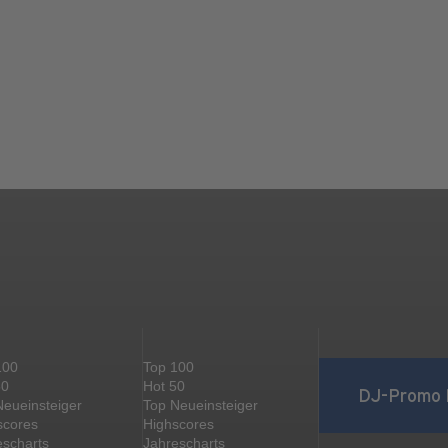
100
Top 100
50
Hot 50
DJ-Promo 
Neueinsteiger
Top Neueinsteiger
scores
Highscores
escharts
Jahrescharts