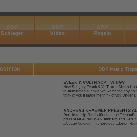
DDP
DDP
DDP
Schlager
Video
Regeln
 POSITION
DDP Music Tipp
EVEEK & VOLTRACK - WINGS
New Song by Eveek & VolTrack ! Check it out... Lyrics: Sunlight comes cre
in Illuminates our skin We watch the day go by Stories of all we did It made me
think of you It made me think of you Under a trillion stars We danced on top of
cars ...
ANDREAS KRAEMER PRESENTS AU
VOYAGE VOYAGE (TIMSTER & NINT
Der HandsUp-Remix für die neue TechnoBas
präsentiert AuraWave x Junk Projects Versi
„Voyage Voyage“ im energiegeladenen Hand
Das HandsUp-Duo aus Nordrhein-Westfalen 
druckvoll...