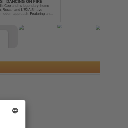
S - DANCING ON FIRE
ills Cop and its legendary theme
ch, Rocco, and L’EXAIS have
h, modern approach. Featuring an
tion style, they respectf...
e
s
e