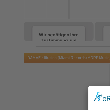
Wir benötigen Ihre
Zustimmung, um
den Spotify-
Service zu laden!
DAMAE - Illusion (Miami Records/MORE Musi
Wir verwenden Spotify,
um Inhalte einzubetten.
Dieser Service kann
Daten zu Ihren
Aktivitäten sammeln.
Bitte lesen Sie die Details
durch und stimmen Sie
der Nutzung des Service
zu, um diese Inhalte
anzuzeigen.