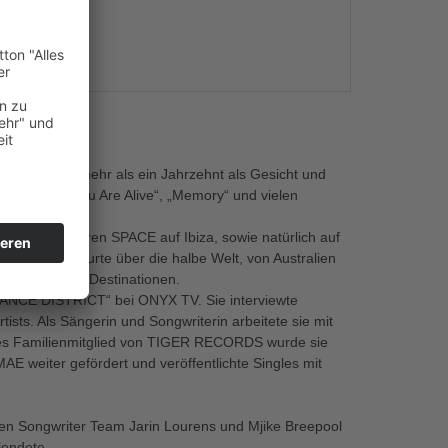
s
Bekannt für mehr als ein Jahrzehnt als Gesicht und
Beispiel „You Are Alive“, „Memory“ und vielen
 im legendären SPACE auf Ibiza, sowie natürlich auf
 VIVA. Sie tourte über die halbe Welt, von Australien
ielen anderen Destinationen.
DANCE DISTRICT“ bei ONYX TV. Sie interviewte
sts. Als Sängerin und Songwriterin arbeitete sie mit
es Familienmitglied von TIGER RECORDS wurde sie
weiter gefördert und veröffentlichte Singles mit
hen Songwriter Team Jarin Lourens und Mjike Breepool
lendete.