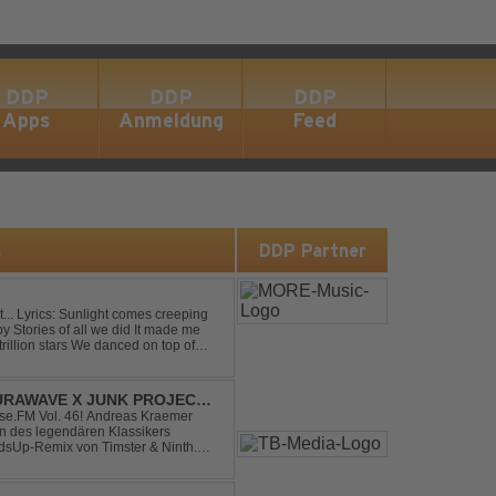
DDP
DDP
DDP
Apps
Anmeldung
Feed
s
DDP Partner
eping
RAWAVE X JUNK PROJECT -
H REMIX)
e.FM Vol. 46! Andreas Kraemer
on des legendären Klassikers
sUp-Remix von Timster & Ninth.
verwandelt den zeitlosen Song mit