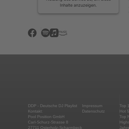
Inhalte anzuzeigen.
Mehr Informationen
Akzeptieren
powered by
Usercentrics Consent
Management Platform
&
eRecht24
DDP - Deutsche DJ Playlist
Impressum
Top 
Kontakt:
Datenschutz
Hot 
Pool Position GmbH
Top 
Carl-Schurz-Strasse 8
High
27711 Osterholz-Scharmbeck
Jahr