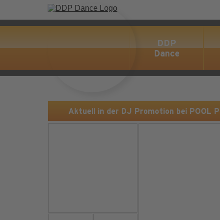
DDP
Dance
Aktuell in der DJ Promotion bei POOL