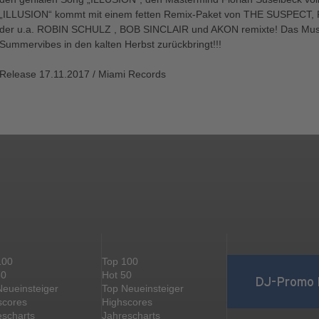
„ILLUSION“ kommt mit einem fetten Remix-Paket von THE SUSPEC
der u.a. ROBIN SCHULZ , BOB SINCLAIR und AKON remixte! Das Musik
Summervibes in den kalten Herbst zurückbringt!!!
Release 17.11.2017 / Miami Records
100
Top 100
50
Hot 50
DJ-Promo 
Neueinsteiger
Top Neueinsteiger
scores
Highscores
escharts
Jahrescharts