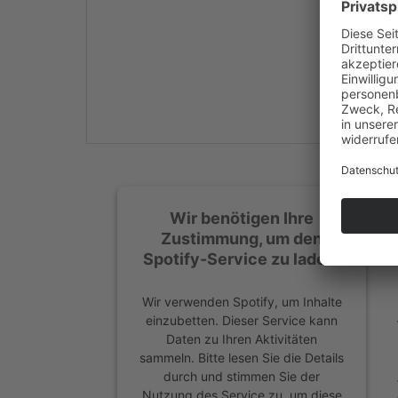
Mehr Informationen
Akzeptieren
powered by
Usercentrics
Consent Management
Platform
&
eRecht24
Wir benötigen Ihre
Zustimmung, um den
Spotify-Service zu laden!
Wir verwenden Spotify, um Inhalte
einzubetten. Dieser Service kann
Daten zu Ihren Aktivitäten
sammeln. Bitte lesen Sie die Details
durch und stimmen Sie der
Nutzung des Service zu, um diese