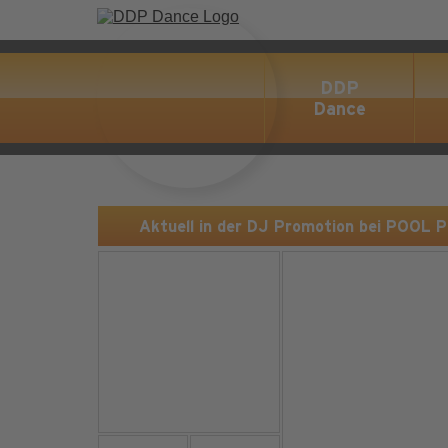
DDP
Dance
Aktuell in der DJ Promotion bei POOL