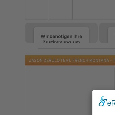
Wir benötigen Ihre
Zustimmung, um
den Spotify-
Service zu laden!
JASON DERULO FEAT. FRENCH MONTANA - Tip
Wir verwenden Spotify,
um Inhalte einzubetten.
Dieser Service kann
Daten zu Ihren
Aktivitäten sammeln.
Bitte lesen Sie die Details
durch und stimmen Sie
der Nutzung des Service
zu, um diese Inhalte
anzuzeigen.