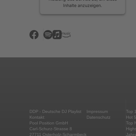
Inhalte anzuzeigen.
Mehr Informationen
Akzeptieren
powered by
Usercentrics Consent
Management Platform
&
eRecht24
DDP - Deutsche DJ Playlist
Impressum
Top 
Kontakt:
Datenschutz
Hot 
Pool Position GmbH
Top 
Carl-Schurz-Strasse 8
High
27711 Osterholz-Scharmbeck
Jahr