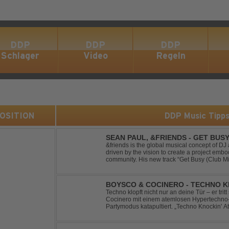
DDP
DDP
DDP
Schlager
Video
Regeln
 POSITION
DDP Music Tipp
SEAN PAUL, &FRIENDS - GET BUSY
&friends is the global musical concept of 
driven by the vision to create a project embo
community. His new track “Get Busy (Club M
dancehall singer and rapper Sean Paul, has t
BOYSCO & COCINERO - TECHNO K
Techno klopft nicht nur an deine Tür – er trit
Cocinero mit einem atemlosen Hypertechno-T
Partymodus katapultiert. „Techno Knockin' A
nach vorn. Bounce, bounce, bounce!