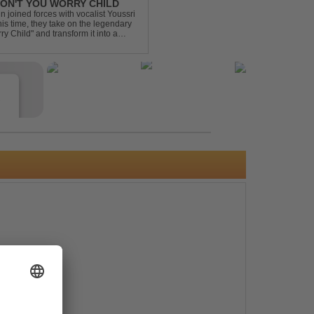
 DON'T YOU WORRY CHILD
 joined forces with vocalist Youssri
is time, they take on the legendary
 Child" and transform it into a
eserving the...
e
s
e