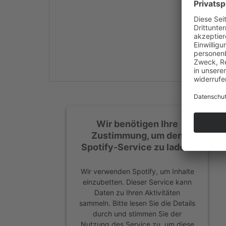
Mehr Informationen
Akzeptieren
powered by
Usercentrics
Consent Management
Platform
&
eRecht24
Wir benötigen Ihre
Zustimmung, um den
Spotify-Service zu laden!
Wir verwenden Spotify, um Inhalte
einzubetten. Dieser Service kann
Daten zu Ihren Aktivitäten
sammeln. Bitte lesen Sie die Details
durch und stimmen Sie der
Nutzung des Service zu, um diese