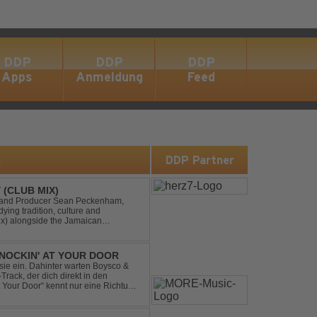
DDP
DDP
DDP
Apps
Anmeldung
Feed
s
DDP Partner
 (CLUB MIX)
DJ and Producer Sean Peckenham,
dying tradition, culture and
ix) alongside the Jamaican
aken this early 2000s hit to a who...
NOCKIN' AT YOUR DOOR
t sie ein. Dahinter warten Boysco &
rack, der dich direkt in den
t Your Door“ kennt nur eine Richtung: