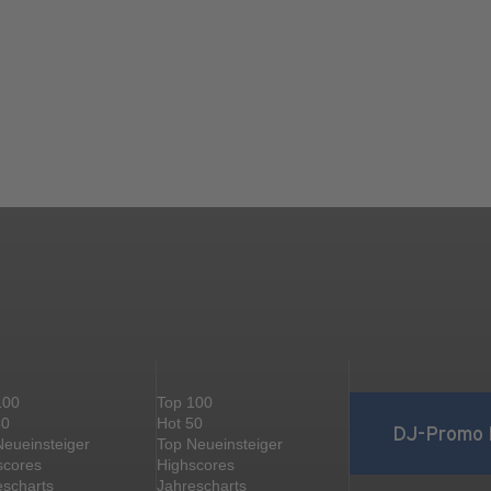
100
Top 100
50
Hot 50
DJ-Promo 
Neueinsteiger
Top Neueinsteiger
scores
Highscores
escharts
Jahrescharts