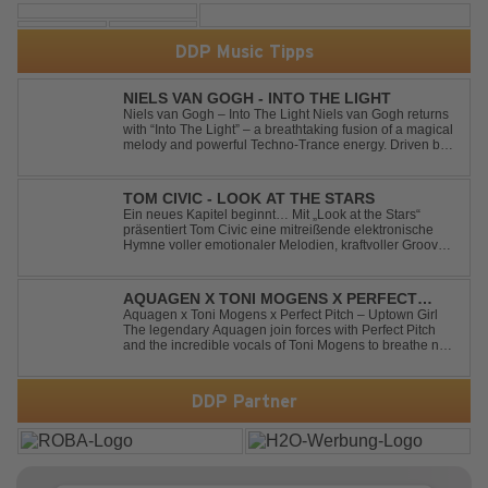
DDP Music Tipps
NIELS VAN GOGH - INTO THE LIGHT
Niels van Gogh – Into The Light Niels van Gogh returns
with “Into The Light” – a breathtaking fusion of a magical
melody and powerful Techno-Trance energy. Driven by
euphoric synths, soaring emotions, and a massive peak-
time groove, this track delivers pure goosebumps from
start to finish. Kn...
TOM CIVIC - LOOK AT THE STARS
Ein neues Kapitel beginnt… Mit „Look at the Stars“
präsentiert Tom Civic eine mitreißende elektronische
Hymne voller emotionaler Melodien, kraftvoller Grooves
und dem Gefühl, über das Gewöhnliche
hinauszublicken. Bekannt für seine einzigartige
Verbindung aus Dance, House und elektronische...
AQUAGEN X TONI MOGENS X PERFECT
PITCH - UPTOWN GIRL
Aquagen x Toni Mogens x Perfect Pitch – Uptown Girl
The legendary Aquagen join forces with Perfect Pitch
and the incredible vocals of Toni Mogens to breathe new
life into Billy Joel's timeless classic "Uptown Girl."
Combining a bouncy bassline and a fresh, feel-good
production, this modern da...
DDP Partner