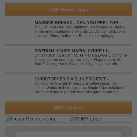
DDP Music Tipps
MASSIVE BREAKZ - CAN YOU FEEL THE
SUMMER
Mit „Can You Feel The Summer“ liefert Massive BreakZ
einen energiegeladenen Hands Up Dance-Track voller
positiver Vibes, treibender Beats und eingängiger
Melodie. Der Song bringt das Gefühl von Sommer,
Freiheit und unvergesslichen Nächten direkt auf die
Tanzfläche – perfekt für Clubs, Festivals...
SWEDISH HOUSE MAFIA, LYKKE LI -
HAPPINESS IS SO SAD
On July 30th, Swedish House Mafia & Lykke Li combine
forces on their euphoric new single 'Happiness Is So
Sad' // Uniting two of Sweden's biggest global artists,
'Happiness Is So Sad' is a record that reflects on how the
happiest moments are often the hardest to say goodbye
to // The track was ...
CHRISTOPHER S X SLIN PROJECT -
CONSTELLATIONS
Christopher S & Slin Project turn coffee stains into
infinite Worlds in Nostalgic new Single "Constellations".
Acclaimed dance producers Christopher S and Slin
Project have joined forces once again to deliver their
highly anticipated new single, "Constellations." Moving
away from standard club ...
DDP Partner