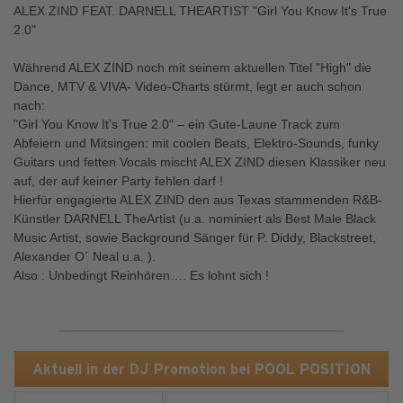
ALEX ZIND FEAT. DARNELL THEARTIST "Girl You Know It's True
2.0"
Während ALEX ZIND noch mit seinem aktuellen Titel "High" die
Dance, MTV & VIVA- Video-Charts stürmt, legt er auch schon
nach:
"Girl You Know It's True 2.0“ – ein Gute-Laune Track zum
Abfeiern und Mitsingen: mit coolen Beats, Elektro-Sounds, funky
Guitars und fetten Vocals mischt ALEX ZIND diesen Klassiker neu
auf, der auf keiner Party fehlen darf !
Hierfür engagierte ALEX ZIND den aus Texas stammenden R&B-
Künstler DARNELL TheArtist (u.a. nominiert als Best Male Black
Music Artist, sowie Background Sänger für P. Diddy, Blackstreet,
Alexander O´ Neal u.a. ).
Also : Unbedingt Reinhören…. Es lohnt sich !
Aktuell in der DJ Promotion bei POOL POSITION