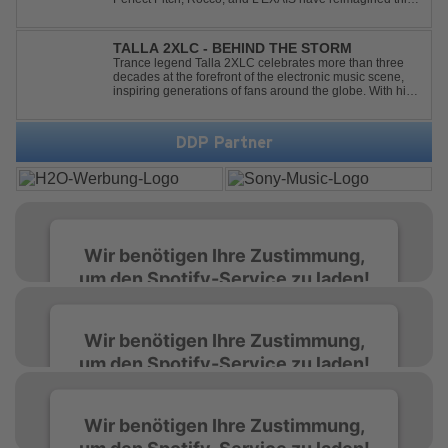
timeless classic with a fresh, modern approach.
Featuring an original vocal hook and a contemporary
production style, they respectf...
TALLA 2XLC - BEHIND THE STORM
Trance legend Talla 2XLC celebrates more than three
decades at the forefront of the electronic music scene,
inspiring generations of fans around the globe. With his
latest release, "Behind The Storm," he once again
showcases his unmistakable sound, delivering Uplifting
Vocal Trance at its very ...
DDP Partner
Wir benötigen Ihre Zustimmung,
um den Spotify-Service zu laden!
Wir verwenden Spotify, um Inhalte
Wir benötigen Ihre Zustimmung,
einzubetten. Dieser Service kann Daten zu
um den Spotify-Service zu laden!
Ihren Aktivitäten sammeln. Bitte lesen Sie die
Details durch und stimmen Sie der Nutzung
des Service zu, um diese Inhalte anzuzeigen.
Wir verwenden Spotify, um Inhalte
Wir benötigen Ihre Zustimmung,
einzubetten. Dieser Service kann Daten zu