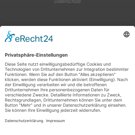
Datenschutz
Top 100
Hot 50
Top Neueinsteiger
Highscores
Jahrescharts
Top 100
Hot 50
Top Neueinsteiger
Highscores
Jahrescharts