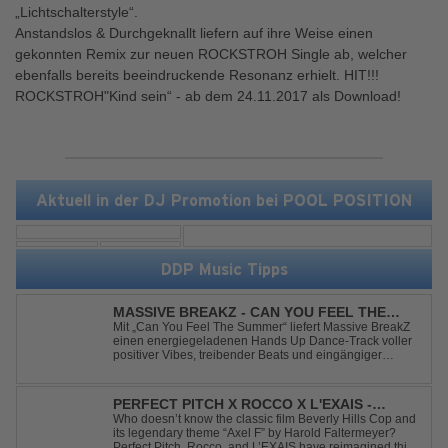
„Lichtschalterstyle“.
Anstandslos & Durchgeknallt liefern auf ihre Weise einen
gekonnten Remix zur neuen ROCKSTROH Single ab, welcher
ebenfalls bereits beeindruckende Resonanz erhielt. HIT!!!
ROCKSTROH"Kind sein“ - ab dem 24.11.2017 als Download!
Aktuell in der DJ Promotion bei POOL POSITION
DDP Music Tipps
MASSIVE BREAKZ - CAN YOU FEEL THE
SUMMER
Mit „Can You Feel The Summer“ liefert Massive BreakZ
einen energiegeladenen Hands Up Dance-Track voller
positiver Vibes, treibender Beats und eingängiger
Melodie. Der Song bringt das Gefühl von Sommer,
Freiheit und unvergesslichen Nächten direkt auf die
Tanzfläche – perfekt für Clubs, Festivals...
PERFECT PITCH X ROCCO X L'EXAIS -
DANCING ON FIRE
Who doesn’t know the classic film Beverly Hills Cop and
its legendary theme “Axel F” by Harold Faltermeyer?
Perfect Pitch, Rocco, and L’EXAIS have reimagined this