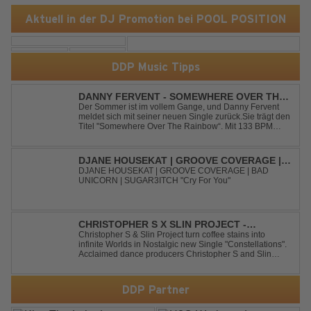
Aktuell in der DJ Promotion bei POOL POSITION
DDP Music Tipps
DANNY FERVENT - SOMEWHERE OVER THE
RAINBOW
Der Sommer ist im vollem Gange, und Danny Fervent
meldet sich mit seiner neuen Single zurück.Sie trägt den
Titel "Somewhere Over The Rainbow“. Mit 133 BPM
entfaltet sich ein melodischer Trance Sound, der durch
seine atmosphärische Dichte und mitreißende Dynamik
überzeugt. Kraftvolle, zugleich g...
DJANE HOUSEKAT | GROOVE COVERAGE |
BAD UNICORN | SUGAR3ITCH - CRY FOR
DJANE HOUSEKAT | GROOVE COVERAGE | BAD
UNICORN | SUGAR3ITCH "Cry For You"
YOU
CHRISTOPHER S X SLIN PROJECT -
CONSTELLATIONS
Christopher S & Slin Project turn coffee stains into
infinite Worlds in Nostalgic new Single "Constellations".
Acclaimed dance producers Christopher S and Slin
Project have joined forces once again to deliver their
highly anticipated new single, "Constellations." Moving
away from standard club ...
DDP Partner