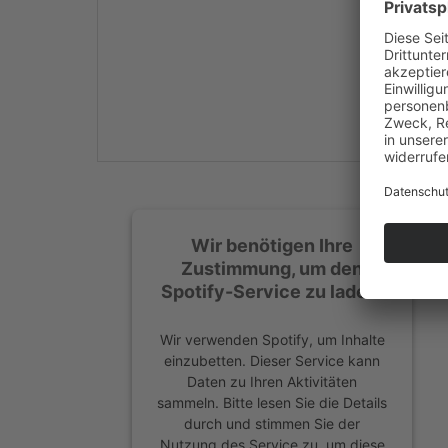
Mehr Informationen
Akzeptieren
powered by
Usercentrics
Consent Management
Platform
&
eRecht24
Wir benötigen Ihre
Zustimmung, um den
Spotify-Service zu laden!
Wir verwenden Spotify, um Inhalte
einzubetten. Dieser Service kann
Daten zu Ihren Aktivitäten
sammeln. Bitte lesen Sie die Details
durch und stimmen Sie der
Nutzung des Service zu, um diese