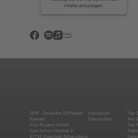
Inhalte anzuzeigen.
Mehr Informationen
Akzeptieren
powered by
Usercentrics Consent
Management Platform
&
eRecht24
DDP - Deutsche DJ Playlist
Impressum
Top 
Kontakt:
Datenschutz
Hot 
Pool Position GmbH
Top 
Carl-Schurz-Strasse 8
High
27711 Osterholz-Scharmbeck
Jahr