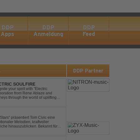
DDP
DDP
DDP
Apps
Anmeldung
Feed
s
DDP Partner
ECTRIC SOULFIRE
ite your spirit with "Electric
aboration from Rene Ablaze and
neys through the world of uplifting
ing Vocal Trance me...
ionaler Melodien, kraftvoller
auszublicken. Bekannt für
ouse und elektronische...