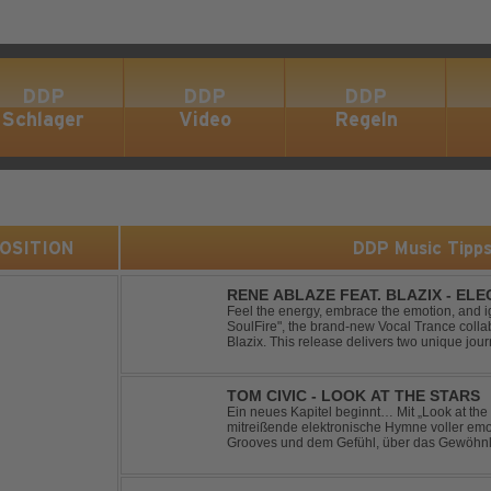
DDP
DDP
DDP
Schlager
Video
Regeln
 POSITION
DDP Music Tipp
RENE ABLAZE FEAT. BLAZIX - EL
Feel the energy, embrace the emotion, and ign
SoulFire", the brand-new Vocal Trance coll
Blazix. This release delivers two unique jour
melodies and powerful vocals. Classic Uplift
TOM CIVIC - LOOK AT THE STARS
Ein neues Kapitel beginnt… Mit „Look at the Stars“ präsentiert Tom Civic eine
mitreißende elektronische Hymne voller emot
Grooves und dem Gefühl, über das Gewöhnliche hin
seine einzigartige Verbindung aus Dance, H