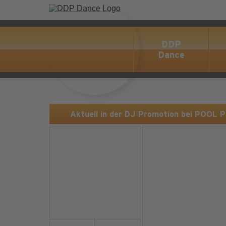
DDP
Dance
Aktuell in der DJ Promotion bei POOL