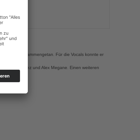
s
J IQ-TALO zusammengetan. Für die Vocals konnte er
pencer & Romez und Alex Megane. Einen weiteren