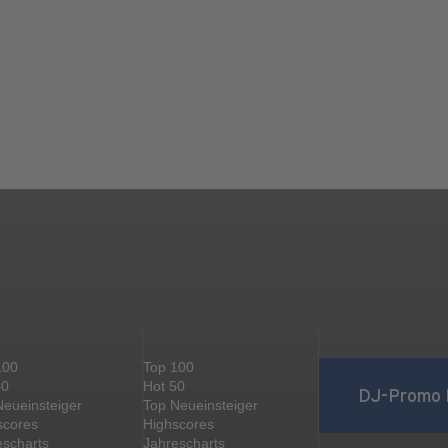
100
Top 100
50
Hot 50
DJ-Promo 
Neueinsteiger
Top Neueinsteiger
scores
Highscores
escharts
Jahrescharts