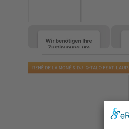
Wir benötigen Ihre
Zustimmung, um
den Spotify-
Service zu laden!
RENÉ DE LA MONÉ & DJ IQ-TALO FEAT. LAURA
Wir verwenden Spotify,
um Inhalte einzubetten.
Dieser Service kann
Daten zu Ihren
Aktivitäten sammeln.
Bitte lesen Sie die Details
durch und stimmen Sie
der Nutzung des Service
zu, um diese Inhalte
anzuzeigen.