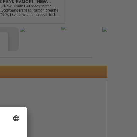
 FEAT. RAMORI - NEW
– New Divide Get ready for the
 & Bodybangers feat. Ramori breathe
m "New Divide" with a massive Techno
singalong moments t...
e
s
e