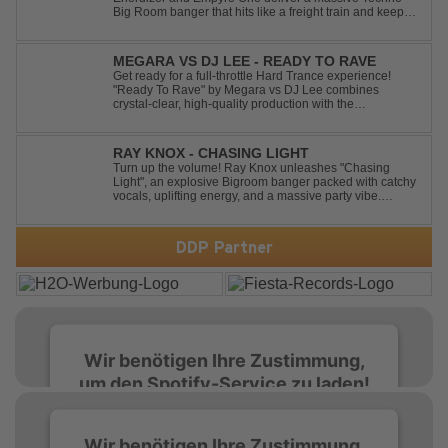
Big Room banger that hits like a freight train and keeps
the energy at maximum from the first kick to the final
drop. Packed with explosive synths, pounding basslines
and an unstoppable festival...
MEGARA VS DJ LEE - READY TO RAVE
Get ready for a full-throttle Hard Trance experience!
"Ready To Rave" by Megara vs DJ Lee combines
crystal-clear, high-quality production with the
unmistakable spirit of the '90s. Driven by an uplifting,
high-energy melody and pounding, stomping drums, this
track delivers pure rave nostalgia wh...
RAY KNOX - CHASING LIGHT
Turn up the volume! Ray Knox unleashes "Chasing
Light", an explosive Bigroom banger packed with catchy
vocals, uplifting energy, and a massive party vibe.
Designed to dominate dancefloors and festival stages
alike. A guaranteed crowd-pleaser and party starter!
DDP Partner
Wir benötigen Ihre Zustimmung,
um den Spotify-Service zu laden!
Wir verwenden Spotify, um Inhalte
Wir benötigen Ihre Zustimmung,