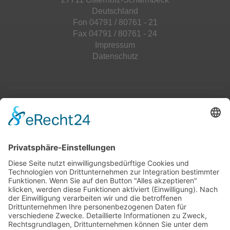
Deutschland
Fon 04791 / 80761 - 21
Fax 04791 / 80761 - 24
Impressum
Datenschutz
Top 100
Hot 50
Top Neueinsteiger
Highscores
Jahrescharts
Top 100
Hot 50
Top Neueinsteiger