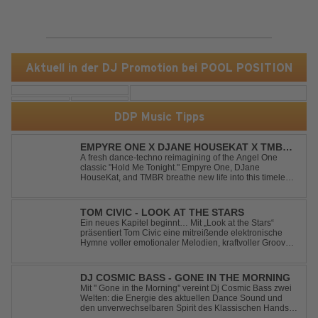
Aktuell in der DJ Promotion bei POOL POSITION
DDP Music Tipps
EMPYRE ONE X DJANE HOUSEKAT X TMBR -
HOLD ME TONIGHT
A fresh dance-techno reimagining of the Angel One
classic "Hold Me Tonight." Empyre One, DJane
HouseKat, and TMBR breathe new life into this timeless
anthem with driving beats, powerful drops, and an
energetic modern production. Blending nostalgia with
contemporary dancefloor energy, this cover...
TOM CIVIC - LOOK AT THE STARS
Ein neues Kapitel beginnt… Mit „Look at the Stars“
präsentiert Tom Civic eine mitreißende elektronische
Hymne voller emotionaler Melodien, kraftvoller Grooves
und dem Gefühl, über das Gewöhnliche
hinauszublicken. Bekannt für seine einzigartige
Verbindung aus Dance, House und elektronische...
DJ COSMIC BASS - GONE IN THE MORNING
Mit '' Gone in the Morning'' vereint Dj Cosmic Bass zwei
Welten: die Energie des aktuellen Dance Sound und
den unverwechselbaren Spirit des Klassischen Hands