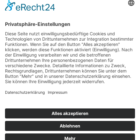
Top 100
Hot 50
Top Neueinsteiger
Highscores
Jahrescharts
Top 100
Hot 50
Top Neueinsteiger
Highscores
Jahrescharts
DJ-Promo buchen