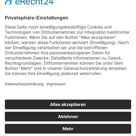
Hot 50
Top Neueinsteiger
Highscores
Jahrescharts
Top 100
Hot 50
Top Neueinsteiger
Highscores
Jahrescharts
DJ-Promo buchen