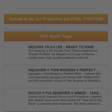
Aktuell in der DJ Promotion bei POOL POSITION
DDP Music Tipps
MEGARA VS DJ LEE - READY TO RAVE
Get ready for a full-throttle Hard Trance experience!
"Ready To Rave" by Megara vs DJ Lee combines
crystal-clear, high-quality production with the
unmistakable spirit of the '90s. Driven by an uplifting,
high-energy melody and pounding, stomping drums, this
track delivers pure rave nostalgia wh...
AQUAGEN X TONI MOGENS X PERFECT
PITCH - UPTOWN GIRL
Aquagen x Toni Mogens x Perfect Pitch – Uptown Girl
The legendary Aquagen join forces with Perfect Pitch
and the incredible vocals of Toni Mogens to breathe new
life into Billy Joel's timeless classic "Uptown Girl."
Combining a bouncy bassline and a fresh, feel-good
production, this modern da...
ROCCO X PULSEDRIVER X NINKID - TAKE
ME TO THE RAVE (FESTIVAL MIX)
Dance music legends Rocco and Pulsedriver, together
with Ninkid, have given their smash hit “Take Me to the
Rave” a powerful new makeover. The fresh version is set
to ignite dance floors and bring every festival to a boiling
point. Featuring massive kicks and the beloved melody