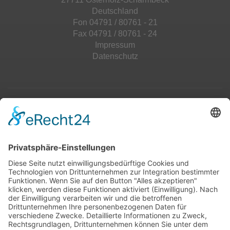
Deutschland
Fon 04791 / 80761 - 21
Fax 04791 / 80761 - 24
Impressum
Datenschutz
Top 100
Hot 50
Top Neueinsteiger
Highscores
Jahrescharts
Top 100
Hot 50
Top Neueinsteiger