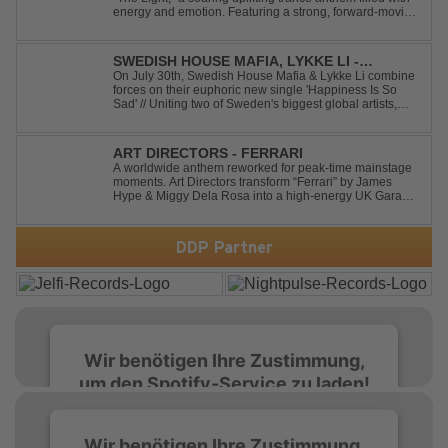
energy and emotion. Featuring a strong, forward-moving
melody, the track showcases the signature quality and
spirit of a Future Sequence release.
SWEDISH HOUSE MAFIA, LYKKE LI -
HAPPINESS IS SO SAD
On July 30th, Swedish House Mafia & Lykke Li combine
forces on their euphoric new single 'Happiness Is So
Sad' // Uniting two of Sweden's biggest global artists,
'Happiness Is So Sad' is a record that reflects on how the
happiest moments are often the hardest to say goodbye
to // The track was ...
ART DIRECTORS - FERRARI
A worldwide anthem reworked for peak-time mainstage
moments. Art Directors transform “Ferrari” by James
Hype & Miggy Dela Rosa into a high-energy UK Garage
House weapon, packed with punchy grooves and
irresistible momentum. Designed for clubs and festival
crowds alike, this remix elevates the o...
DDP Partner
Wir benötigen Ihre Zustimmung,
um den Spotify-Service zu laden!
Wir verwenden Spotify, um Inhalte
Wir benötigen Ihre Zustimmung,