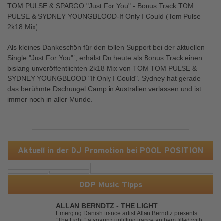
TOM PULSE & SPARGO "Just For You" - Bonus Track TOM
PULSE & SYDNEY YOUNGBLOOD-If Only I Could (Tom Pulse
2k18 Mix)
Als kleines Dankeschön für den tollen Support bei der aktuellen
Single "Just For You"´, erhälst Du heute als Bonus Track einen
bislang unveröffentlichten 2k18 Mix von TOM TOM PULSE &
SYDNEY YOUNGBLOOD "If Only I Could". Sydney hat gerade
das berühmte Dschungel Camp in Australien verlassen und ist
immer noch in aller Munde.
Aktuell in der DJ Promotion bei POOL POSITION
DDP Music Tipps
ALLAN BERNDTZ - THE LIGHT
Emerging Danish trance artist Allan Berndtz presents
“The Light,” a soaring uplifting trance anthem filled with