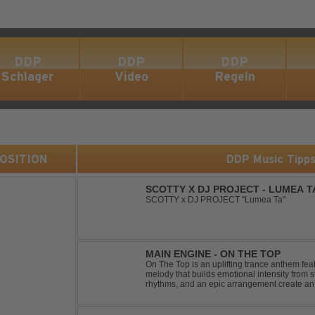
DDP
DDP
DDP
Schlager
Video
Regeln
 POSITION
DDP Music Tipp
SCOTTY X DJ PROJECT - LUMEA T
SCOTTY x DJ PROJECT "Lumea Ta"
MAIN ENGINE - ON THE TOP
On The Top is an uplifting trance anthem fea
melody that builds emotional intensity from st
rhythms, and an epic arrangement create an
soaring lead melody delivers moments of pur