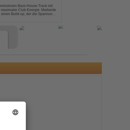
omisslosen Bass-House-Track mit
 maximaler Club-Energie. Markante
d einen Build-up, der die Spannung
ubt. Der Track hat die no...
e
s
e