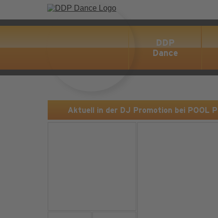
DDP
Dance
Aktuell in der DJ Promotion bei POOL