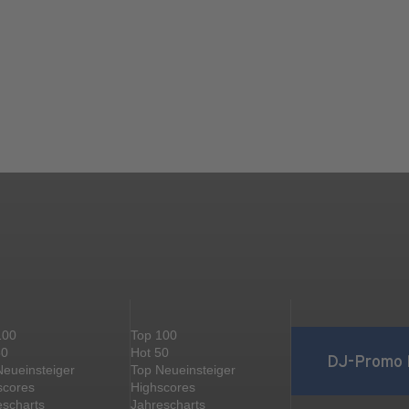
100
Top 100
50
Hot 50
DJ-Promo 
Neueinsteiger
Top Neueinsteiger
scores
Highscores
escharts
Jahrescharts