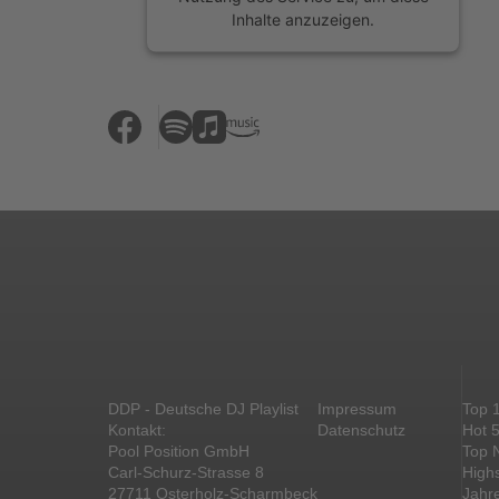
Inhalte anzuzeigen.
Mehr Informationen
Akzeptieren
powered by
Usercentrics Consent
Management Platform
&
eRecht24
DDP - Deutsche DJ Playlist
Impressum
Top 
Kontakt:
Datenschutz
Hot 
Pool Position GmbH
Top 
Carl-Schurz-Strasse 8
High
27711 Osterholz-Scharmbeck
Jahr