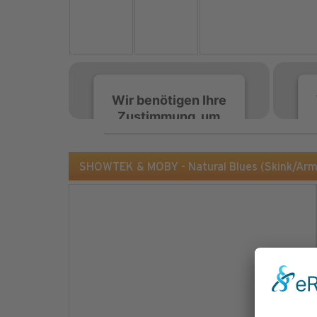
Wir benötigen Ihre
Zustimmung, um
den Spotify-
Service zu laden!
SHOWTEK & MOBY - Natural Blues (Skink/Ar
Wir verwenden Spotify,
um Inhalte einzubetten.
Dieser Service kann
Daten zu Ihren
Aktivitäten sammeln.
Bitte lesen Sie die Details
durch und stimmen Sie
der Nutzung des Service
zu, um diese Inhalte
anzuzeigen.