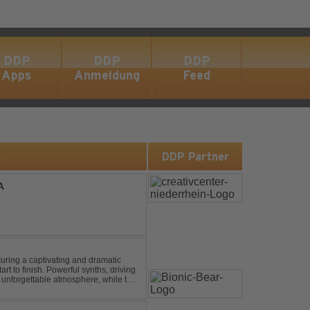
DDP
DDP
DDP
Apps
Anmeldung
Feed
s
DDP Partner
A
turing a captivating and dramatic
art to finish. Powerful synths, driving
 unforgettable atmosphere, while the
e euphori...