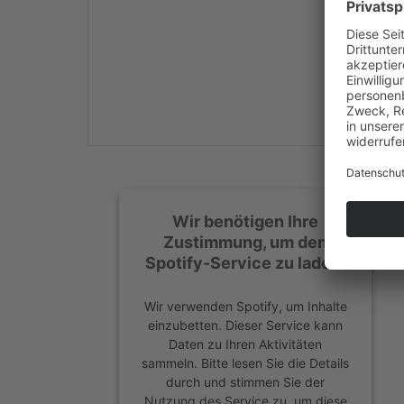
Mehr Informationen
Akzeptieren
powered by
Usercentrics
Consent Management
Platform
&
eRecht24
Wir benötigen Ihre
Zustimmung, um den
Spotify-Service zu laden!
Wir verwenden Spotify, um Inhalte
einzubetten. Dieser Service kann
Daten zu Ihren Aktivitäten
sammeln. Bitte lesen Sie die Details
durch und stimmen Sie der
Nutzung des Service zu, um diese