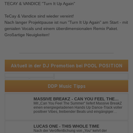
TECAY & VANDICE "Turn It Up Again"
TeCay & Vandice sind wieder vereint!
Nach langer Projektpause ist nun "Turn It Up Again" am Start - mit
genialen Vocals und einem überdimensionalen Remix Paket.
Großartige Neuigkeiten!
Aktuell in der DJ Promotion bei POOL POSITION
DDP Music Tipps
MASSIVE BREAKZ - CAN YOU FEEL THE
SUMMER
Mit „Can You Feel The Summer“ liefert Massive BreakZ
einen energiegeladenen Hands Up Dance-Track voller
positiver Vibes, treibender Beats und eingängiger
Melodie. Der Song bringt das Gefühl von Sommer,
Freiheit und unvergesslichen Nächten direkt auf die
Tanzfläche – perfekt für Clubs, Festivals...
LUCAS ONE - THIS WHOLE TIME
Nach der Veröffentlichung von „You“ kehrt der