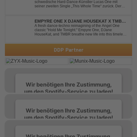
schwedische Hard-Dance-Künstler Lucas One mit
seiner zweiten Single „This Whole Time“ zurück. Der
Track verbindet emotionale Texte mit der kraftvollen
Energie des Hard Dance und erzählt eine Geschichte
von Reue, Liebeskummer und der Erkenntnis des w...
EMPYRE ONE X DJANE HOUSEKAT X TMBR -
HOLD ME TONIGHT
A fresh dance-techno reimagining of the Angel One
classic "Hold Me Tonight." Empyre One, DJane
HouseKat, and TMBR breathe new life into this timeless
anthem with driving beats, powerful drops, and an
energetic modern production. Blending nostalgia with
contemporary dancefloor energy, this cover...
DDP Partner
Wir benötigen Ihre Zustimmung,
um den Spotify-Service zu laden!
Wir verwenden Spotify, um Inhalte
Wir benötigen Ihre Zustimmung,
einzubetten. Dieser Service kann Daten zu
um den Spotify-Service zu laden!
Ihren Aktivitäten sammeln. Bitte lesen Sie die
Details durch und stimmen Sie der Nutzung
des Service zu, um diese Inhalte anzuzeigen.
Wir verwenden Spotify, um Inhalte
Wir benötigen Ihre Zustimmung,