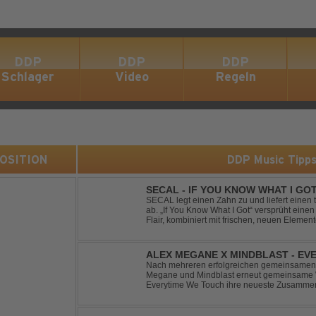
DDP
DDP
DDP
Schlager
Video
Regeln
 POSITION
DDP Music Tipp
SECAL - IF YOU KNOW WHAT I GO
SECAL legt einen Zahn zu und liefert eine
ab. „If You Know What I Got“ versprüht ein
Flair, kombiniert mit frischen, neuen Elemen
Workout-Playlists und natürlich ideal für Clu
ALEX MEGANE X MINDBLAST - EV
Nach mehreren erfolgreichen gemeinsamen 
Megane und Mindblast erneut gemeinsame W
Everytime We Touch ihre neueste Zusammenar
haben sie sich einen echten Klassiker vo
von Ma...