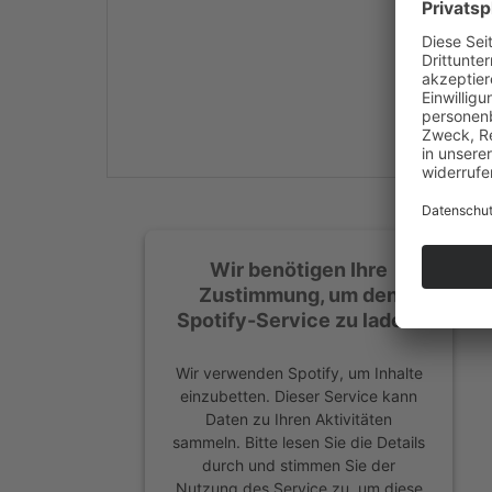
Mehr Informationen
Akzeptieren
powered by
Usercentrics
Consent Management
Platform
&
eRecht24
Wir benötigen Ihre
Zustimmung, um den
Spotify-Service zu laden!
Wir verwenden Spotify, um Inhalte
einzubetten. Dieser Service kann
Daten zu Ihren Aktivitäten
sammeln. Bitte lesen Sie die Details
durch und stimmen Sie der
Nutzung des Service zu, um diese