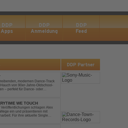
DDP
DDP
DDP
Apps
Anmeldung
Feed
s
DDP Partner
T
n treibenden, modernen Dance-Track
en Hauch von 90er-Jahre-Oldschool-
ten – perfekt für Dance- oder
b- und Festival-Sets.
ERYTIME WE TOUCH
Veröffentlichungen schlagen Alex
ege ein und präsentieren mit
beit. Für ihre aktuelle Single
rgenommen: den unvergessenen Song