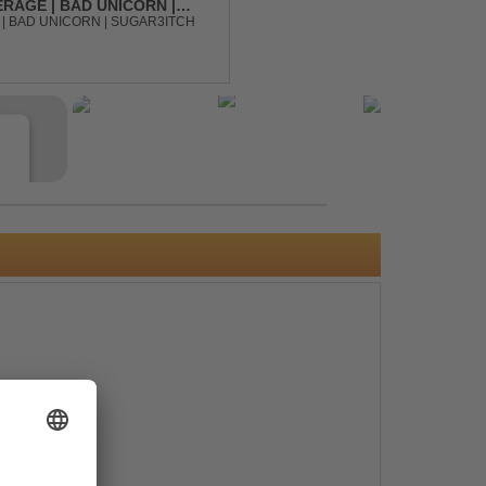
RAGE | BAD UNICORN |
| BAD UNICORN | SUGAR3ITCH
e
s
e