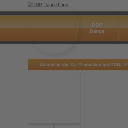
DDP
Dance
Aktuell in der DJ Promotion bei POOL