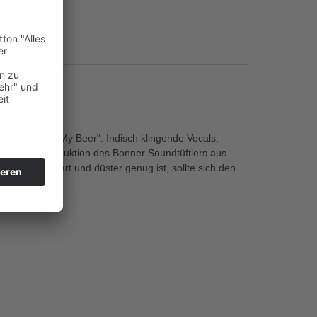
s
amen "Hold My Beer". Indisch klingende Vocals,
e neuste Produktion des Bonner Soundtüftlers aus.
noch nicht hart und düster genug ist, sollte sich den
Zeit.