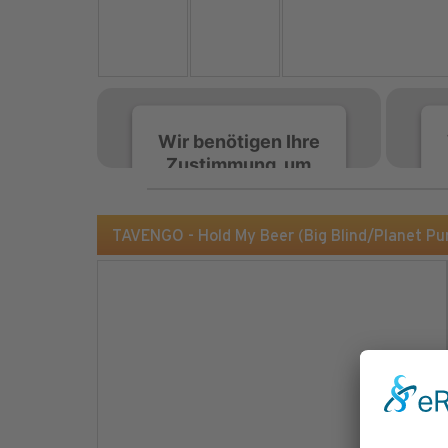
Wir benötigen Ihre
Zustimmung, um
den Spotify-
Service zu laden!
TAVENGO - Hold My Beer (Big Blind/Planet P
Wir verwenden Spotify,
um Inhalte einzubetten.
Dieser Service kann
Daten zu Ihren
Aktivitäten sammeln.
Bitte lesen Sie die Details
durch und stimmen Sie
der Nutzung des Service
zu, um diese Inhalte
anzuzeigen.