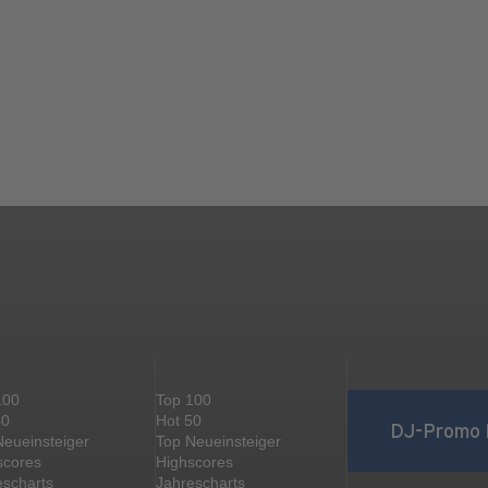
100
Top 100
50
Hot 50
DJ-Promo 
Neueinsteiger
Top Neueinsteiger
scores
Highscores
escharts
Jahrescharts