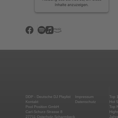
Inhalte anzuzeigen.
Mehr Informationen
Akzeptieren
powered by
Usercentrics Consent
Management Platform
&
eRecht24
DDP - Deutsche DJ Playlist
Impressum
Top 
Kontakt:
Datenschutz
Hot 
Pool Position GmbH
Top 
Carl-Schurz-Strasse 8
High
27711 Osterholz-Scharmbeck
Jahr