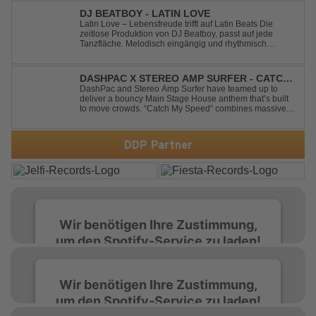
start to finish. Kn...
DJ BEATBOY - LATIN LOVE
Latin Love – Lebensfreude trifft auf Latin Beats Die
zeitlose Produktion von DJ Beatboy, passt auf jede
Tanzfläche. Melodisch eingängig und rhythmisch
treibend, bringt der Song das Publikum ins Feel Good
Party Feeling. DJ Beatboy alias Benjamin Huk aus
Hannover, freut sich über Feedback....
DASHPAC X STEREO AMP SURFER - CATCH
MY SPEED
DashPac and Stereo Amp Surfer have teamed up to
deliver a bouncy Main Stage House anthem that’s built
to move crowds. “Catch My Speed” combines massive
lead sounds, pumping basslines, and infectious energy
into one festival-ready package. Packed with peak-time
vibes and unstoppable momentum, th...
DDP Partner
Wir benötigen Ihre Zustimmung,
um den Spotify-Service zu laden!
Wir verwenden Spotify, um Inhalte
Wir benötigen Ihre Zustimmung,
einzubetten. Dieser Service kann Daten zu
um den Spotify-Service zu laden!
Ihren Aktivitäten sammeln. Bitte lesen Sie die