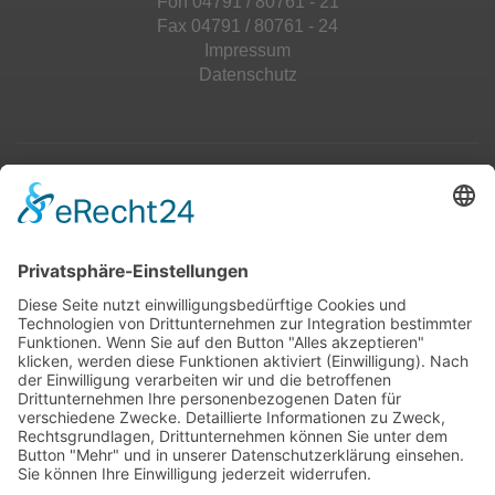
Fon 04791 / 80761 - 21
Fax 04791 / 80761 - 24
Impressum
Datenschutz
Top 100
Hot 50
Top Neueinsteiger
Highscores
Jahrescharts
Top 100
Hot 50
Top Neueinsteiger
Highscores