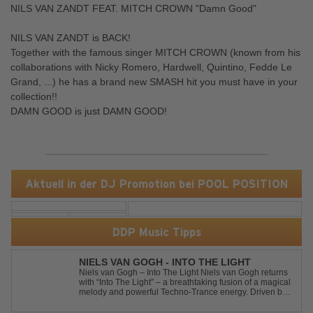
NILS VAN ZANDT FEAT. MITCH CROWN "Damn Good"
NILS VAN ZANDT is BACK!
Together with the famous singer MITCH CROWN (known from his
collaborations with Nicky Romero, Hardwell, Quintino, Fedde Le
Grand, ...) he has a brand new SMASH hit you must have in your
collection!!
DAMN GOOD is just DAMN GOOD!
Aktuell in der DJ Promotion bei POOL POSITION
DDP Music Tipps
NIELS VAN GOGH - INTO THE LIGHT
Niels van Gogh – Into The Light Niels van Gogh returns
with “Into The Light” – a breathtaking fusion of a magical
melody and powerful Techno-Trance energy. Driven by
euphoric synths, soaring emotions, and a massive peak-
time groove, this track delivers pure goosebumps from