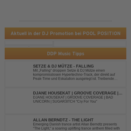
Aktuell in der DJ Promotion bei POOL POSITION
DDP Music Tipps
SETZE & DJ MÜTZE - FALLING
Mit „Falling“ droppen Setze & DJ Mütze einen
kompromisslosen Hypertechno-Track, der direkt auf
Peak-Time und Eskalation ausgelegt ist. Treibende
Kicks, verzerrte Synths und energiegeladene Drops
verschmelzen zu einem Sound, der keine Pausen kennt
– roh, schnell und absolut mitreißend. Zwischen ...
DJANE HOUSEKAT | GROOVE COVERAGE |
BAD UNICORN | SUGAR3ITCH - CRY FOR
DJANE HOUSEKAT | GROOVE COVERAGE | BAD
UNICORN | SUGAR3ITCH "Cry For You"
YOU
ALLAN BERNDTZ - THE LIGHT
Emerging Danish trance artist Allan Berndtz presents
“The Light,” a soaring uplifting trance anthem filled with