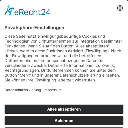
Top 100
Hot 50
Top Neueinsteiger
Highscores
Jahrescharts
Top 100
Hot 50
Top Neueinsteiger
Highscores
Jahrescharts
DJ-Promo buchen