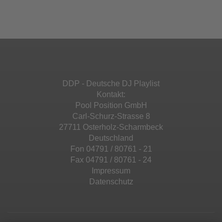
Ihren Aktivitäten sammeln. Bitte lesen Sie die
Mehr Informationen
powered by
Usercentrics Consent
Details durch und stimmen Sie der Nutzung
Management Platform
&
eRecht24
des Service zu, um diese Inhalte anzuzeigen.
Akzeptieren
Mehr Informationen
powered by
Usercentrics Consent
Management Platform
&
eRecht24
Akzeptieren
DDP - Deutsche DJ Playlist
powered by
Usercentrics Consent
Kontakt:
Management Platform
&
eRecht24
Pool Position GmbH
Carl-Schurz-Strasse 8
27711 Osterholz-Scharmbeck
Deutschland
Fon 04791 / 80761 - 21
Fax 04791 / 80761 - 24
Impressum
Datenschutz