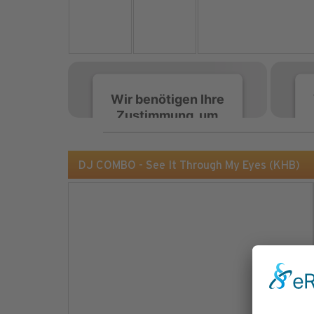
Wir benötigen Ihre
Zustimmung, um
den Spotify-
Service zu laden!
DJ COMBO - See It Through My Eyes (KHB)
Wir verwenden Spotify,
um Inhalte einzubetten.
Dieser Service kann
Daten zu Ihren
Aktivitäten sammeln.
Bitte lesen Sie die Details
durch und stimmen Sie
der Nutzung des Service
zu, um diese Inhalte
anzuzeigen.