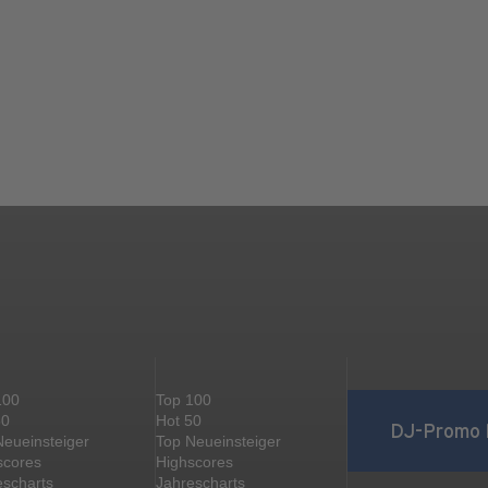
100
Top 100
50
Hot 50
DJ-Promo 
Neueinsteiger
Top Neueinsteiger
scores
Highscores
escharts
Jahrescharts