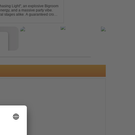
asing Light", an explosive Bigroom
energy, and a massive party vibe.
al stages alike. A guaranteed crowd-
e
s
e