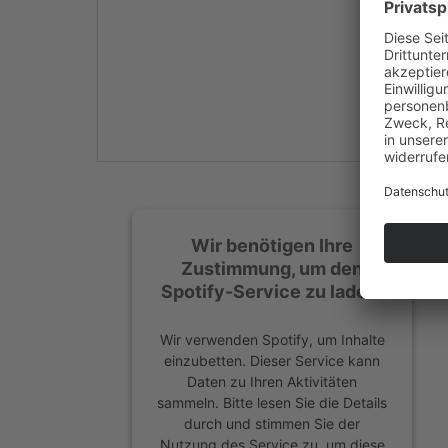
Mehr Informationen
Akzeptieren
powered by
Usercentrics
Consent Management
Platform
&
eRecht24
Wir benötigen Ihre
Zustimmung, um den
Spotify-Service zu laden!
Wir verwenden Spotify, um Inhalte
einzubetten. Dieser Service kann
Daten zu Ihren Aktivitäten
sammeln. Bitte lesen Sie die Details
durch und stimmen Sie der
Nutzung des Service zu, um diese