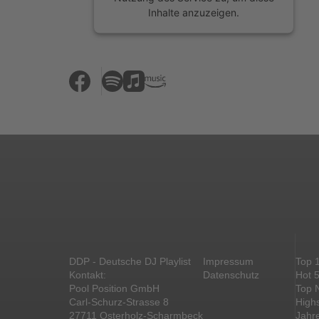
Inhalte anzuzeigen.
Mehr Informationen
Akzeptieren
powered by
Usercentrics Consent
Management Platform
&
eRecht24
DDP - Deutsche DJ Playlist
Impressum
Top 
Kontakt:
Datenschutz
Hot 
Pool Position GmbH
Top 
Carl-Schurz-Strasse 8
High
27711 Osterholz-Scharmbeck
Jahr