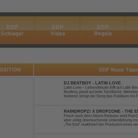
DDP
DDP
DDP
Schlager
Video
Regeln
 POSITION
DDP Music Tipp
DJ BEATBOY - LATIN LOVE
Latin Love – Lebensfreude trifft auf Latin Beats Die zeitlose Produktion v
Beatboy, passt auf jede Tanzfläche. Melodi
treibend, bringt der Song das Publikum ins Feel Go
alias Benjamin Huk aus Hannover, freut sich
RAINDROPZ! X DROPZONE - THE 
Frisch nach dem Album-Release setzt RainDro
aber völlig überraschende Unterstützung ins
„The End“ reaktiviert der Produzent eines sei
Projekte "DropZone", um das es jahrelang still