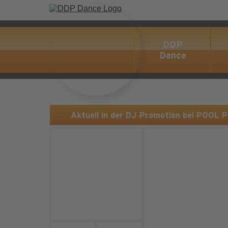
DDP
Dance
Aktuell in der DJ Promotion bei POOL