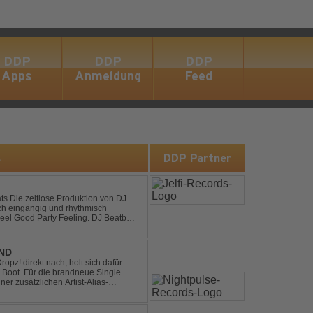
DDP
DDP
DDP
Apps
Anmeldung
Feed
s
DDP Partner
on DJ
sch eingängig und rhythmisch
od Party Feeling. DJ Beatboy
 über Feedback....
END
pz! direkt nach, holt sich dafür
 Boot. Für die brandneue Single
ner zusätzlichen Artist-Alias-
 war. „The End“ ist ei...