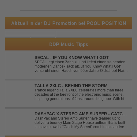
Aktuell in der DJ Promotion bei POOL POSITION
DDP Music Tipps
SECAL - IF YOU KNOW WHAT I GOT
SECAL legt einen Zahn zu und liefert einen treibenden,
modernen Dance-Track ab. „If You Know What I Got“
versprüht einen Hauch von 90er-Jahre-Oldschool-Flair,
kombiniert mit frischen, neuen Elementen – perfekt für
Dance- oder Workout-Playlists und natürlich ideal für
Club- und Festival-Sets.
TALLA 2XLC - BEHIND THE STORM
Trance legend Talla 2XLC celebrates more than three
decades at the forefront of the electronic music scene,
inspiring generations of fans around the globe. With his
latest release, "Behind The Storm," he once again
showcases his unmistakable sound, delivering Uplifting
Vocal Trance at its very ...
DASHPAC X STEREO AMP SURFER - CATCH
MY SPEED
DashPac and Stereo Amp Surfer have teamed up to
deliver a bouncy Main Stage House anthem that’s built
to move crowds. “Catch My Speed” combines massive
lead sounds, pumping basslines, and infectious energy
into one festival-ready package. Packed with peak-time