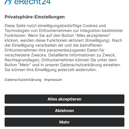
Hot 50
Top Neueinsteiger
Highscores
Jahrescharts
Top 100
Hot 50
Top Neueinsteiger
Highscores
Jahrescharts
DJ-Promo buchen