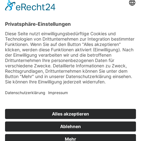
Top 100
Hot 50
Top Neueinsteiger
Highscores
Jahrescharts
Top 100
Hot 50
Top Neueinsteiger
Highscores
Jahrescharts
DJ-Promo buchen