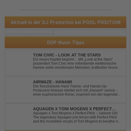
Aktuell in der DJ Promotion bei POOL POSITION
DDP Music Tipps
TOM CIVIC - LOOK AT THE STARS
Ein neues Kapitel beginnt… Mit „Look at the Stars“
präsentiert Tom Civic eine mitreißende elektronische
Hymne voller emotionaler Melodien, kraftvoller Grooves
und dem Gefühl, über das Gewöhnliche
hinauszublicken. Bekannt für seine einzigartige
Verbindung aus Dance, House und elektronische...
AIRWAZE - HANAMI
Der französische Hard-Trance- und Hands-Up-
Produzent Airwaze meldet sich mit „Hanami“ zurück –
einer euphorischen Reise, inspiriert von der legendären
japanischen Kirschblütenzeit. Durch die Kombination
aus mitreißenden Melodien, energiegeladenen
Rhythmen und emotionalen Vocals fängt der Track ...
AQUAGEN X TONI MOGENS X PERFECT
PITCH - UPTOWN GIRL
Aquagen x Toni Mogens x Perfect Pitch – Uptown Girl
The legendary Aquagen join forces with Perfect Pitch
and the incredible vocals of Toni Mogens to breathe new
life into Billy Joel's timeless classic "Uptown Girl."
Combining a bouncy bassline and a fresh, feel-good