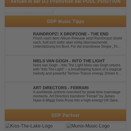
Aktuell in der DJ Promotion bei POOL POSITION
DDP Music Tipps
RAINDROPZ! X DROPZONE - THE END
Frisch nach dem Album-Release setzt RainDropz! direkt
nach, holt sich dafür aber völlig überraschende
Unterstützung ins Boot. Für die brandneue Single „The
End“ reaktiviert der Produzent eines seiner zusätzlichen
Artist-Alias-Projekte "DropZone", um das es jahrelang
still war. „The End“ ist ei...
NIELS VAN GOGH - INTO THE LIGHT
Niels van Gogh – Into The Light Niels van Gogh returns
with “Into The Light” – a breathtaking fusion of a magical
melody and powerful Techno-Trance energy. Driven by
euphoric synths, soaring emotions, and a massive peak-
time groove, this track delivers pure goosebumps from
start to finish. Kn...
ART DIRECTORS - FERRARI
A worldwide anthem reworked for peak-time mainstage
moments. Art Directors transform “Ferrari” by James
Hype & Miggy Dela Rosa into a high-energy UK Garage
House weapon, packed with punchy grooves and
irresistible momentum. Designed for clubs and festival
crowds alike, this remix elevates the o...
DDP Partner