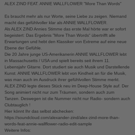
ALEX ZIND FEAT. ANNIE WALLFLOWER "More Than Words"
Es braucht mehr als nur Worte, seine Liebe zu zeigen. Niemand
macht das gefühlvoller klar als ANNIE WALLFLOWER.
Als ALEX ZIND Annies Stimme das erste Mal hörte war er sofort
begeistert: Das Ergebnis "More Than Words“ übertrifft alle
Erwartungen und hebt den Klassiker von Extreme auf eine neue
Ebene der Gefühle.
Die 20 Jahre junge US-Amerikanerin ANNIE WALLFLOWER lebt
in Massachusetts / USA und spielt bereits seit ihrem 11.
Lebensjahr Gitarre. Dort studiert sie auch Musik und Darstellende
Kunst. ANNIE WALLFLOWER lebt von Kindheit an für die Musik,
was man auch im Ausdruck ihrer gefühlvollen Stimme merkt.
ALEX ZIND legte dieses Stück neu im Deep-House Style auf. Der
Song animiert nicht nur zum Träumen, sondern auch zum
Tanzen. Deswegen ist die Nummer nicht nur Radio- sondern auch
Clubtauglich !
Hier könnt Ihr das selbst abchecken:
https://soundcloud.com/alexander-zind/alex-zind-more-than-
words-feat-annie-wallflower-radio-edit-sample
Weitere Infos: