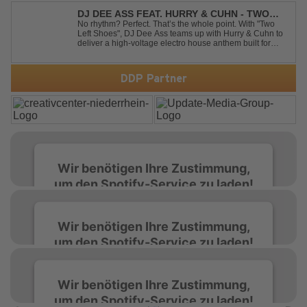
and an unstoppable festival...
DJ DEE ASS FEAT. HURRY & CUHN - TWO
LEFT SHOES
No rhythm? Perfect. That’s the whole point. With "Two
Left Shoes", DJ Dee Ass teams up with Hurry & Cuhn to
deliver a high-voltage electro house anthem built for
chaotic dancefloors and unforgettable nights. Loud,
unapologetic, and irresistibly catchy, this track turns
clumsiness into confid...
DDP Partner
Wir benötigen Ihre Zustimmung,
um den Spotify-Service zu laden!
Wir verwenden Spotify, um Inhalte
Wir benötigen Ihre Zustimmung,
einzubetten. Dieser Service kann Daten zu
um den Spotify-Service zu laden!
Ihren Aktivitäten sammeln. Bitte lesen Sie die
Details durch und stimmen Sie der Nutzung
des Service zu, um diese Inhalte anzuzeigen.
Wir verwenden Spotify, um Inhalte
Wir benötigen Ihre Zustimmung,
einzubetten. Dieser Service kann Daten zu
um den Spotify-Service zu laden!
Ihren Aktivitäten sammeln. Bitte lesen Sie die