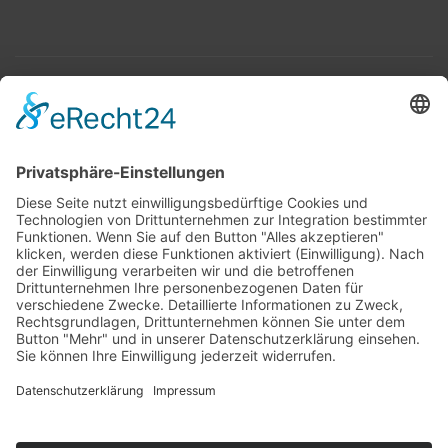
Top 100
Hot 50
Top Neueinsteiger
Highscores
Jahrescharts
Top 100
Hot 50
Top Neueinsteiger
Highscores
Jahrescharts