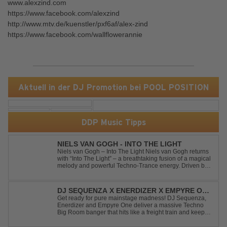
www.alexzind.com
https://www.facebook.com/alexzind
http://www.mtv.de/kuenstler/pxf6af/alex-zind
https://www.facebook.com/wallflowerannie
Aktuell in der DJ Promotion bei POOL POSITION
DDP Music Tipps
NIELS VAN GOGH - INTO THE LIGHT
Niels van Gogh – Into The Light Niels van Gogh returns
with “Into The Light” – a breathtaking fusion of a magical
melody and powerful Techno-Trance energy. Driven by
euphoric synths, soaring emotions, and a massive peak-
time groove, this track delivers pure goosebumps from
start to finish. Kn...
DJ SEQUENZA X ENERDIZER X EMPYRE ONE
- UNTIL THE MORNING LIGHT
Get ready for pure mainstage madness! DJ Sequenza,
Enerdizer and Empyre One deliver a massive Techno
Big Room banger that hits like a freight train and keeps
the energy at maximum from the first kick to the final
drop. Packed with explosive synths, pounding basslines