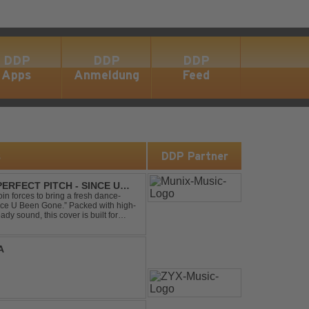
DDP
DDP
DDP
Apps
Anmeldung
Feed
s
DDP Partner
ERFECT PITCH - SINCE U
in forces to bring a fresh dance-
Since U Been Gone.” Packed with high-
ady sound, this cover is built for
efloor ...
A