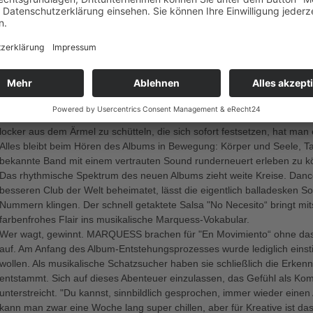
perfekt: Der Beat ist das Ziel!
Der frische, aus der Karibik und Lateinamerika herüber gewehte Wind
Band erzählt: „In der Musik ist es wie in einer Beziehung. Wenn man in ei
statisch und das Feuer, das einst brannte, erlischt. Ist man in der Mus
verlassen, um über den eigenen Tellerrand hinaus Ausschau zu halten, 
unserem neuen Album keineswegs unsere musikalische Vergangenheit. 
jungen Kollegen aus Kuba, Venezuela und Mexiko und ihren Musikauffa
Addiert man zu deren aktuellen Beat-Verständnissen das MARQUESS
locker aus dem Ärmel zu schütteln, die sich sofort festsetzen, hat man
Alles bleibt beim Hören des Albums in Bewegung: Körper und Seele, T
bekannte Band mit einem vertrauten Sound runderneuert erleben zu k
Das rhythmische Spektrum des neuen Albums zieht weite Kreise. Dance
besseren Club der Welt beheimatet, lässt die eigentlich balladesken S
Nummern klingen. Der schnell getaktete Salsa "No Necesito“ bringt m
farbenfrohes Flair ins musikalische Marquess-Vokabular.
Wer wagt, gewinnt. MARQUESS brachen für "En Movimiento“ ohne das 
auf. Am Anfang des Album-Entstehungsprozesses wurde lediglich einsti
wollen. Als musikalische Schatzsucher haben sie schließlich die Erkennt
entstammt. Sich auf dieses Abenteuer einzulassen, das Gefühl als Ko
unterstreicht. "Du kannst, sinnbildlich gesprochen, immer wieder einen
kann man zwar eine Woche lang super chillen, aber für Kreative ist das