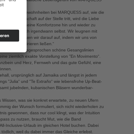
, brach viele Gewohnheiten bei MARQUESS auf, wie die
ner Partnerschaft auf der Stelle tritt, wird die Liebe
ik nicht bereit, seine Komfortzone hin und wieder zu
zitiert man sich irgendwann selbst. Wir leugnen mit
Vielmehr bauen wir darauf auf, indem wir uns von
ssungen inspirieren ließen.“
-Vermögen, ausgesprochen schöne Gesangslinien
 eine ziemlich exakte Vorstellung von "En Movimento“.
anzbein und Herz, Fernweh und das gute Gefühl, eine
önnen.
hall, ursprünglich auf Jamaika und längst in jedem
ongs "Julia“ und "Te Extraño“ wie lebensfrohe Up-Beat-
itsamt jubelnden, kubanischen Bläsern wunderbar-
Wissen, was sie konkret erwartete, zu neuen Ufern
mmig der Wunsch formuliert, sich nicht wiederholen zu
nis gewonnen, dass nur cool klingt, was der Intuition
mpass zu nutzen, braucht Mut, wie die Band
 All-Inclusive-Urlaub im gleichen Hotel buchen. Dabei
 tödlich, weil du dabei immer das Gleiche erlebst.