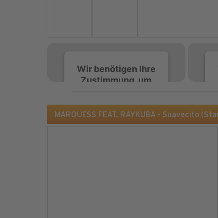
Wir benötigen Ihre
Zustimmung, um
den Spotify-
Service zu laden!
MARQUESS FEAT. RAYKUBA - Suavecito (Sta
Wir verwenden Spotify,
um Inhalte einzubetten.
Dieser Service kann
Daten zu Ihren
Aktivitäten sammeln.
Bitte lesen Sie die Details
durch und stimmen Sie
der Nutzung des Service
zu, um diese Inhalte
anzuzeigen.