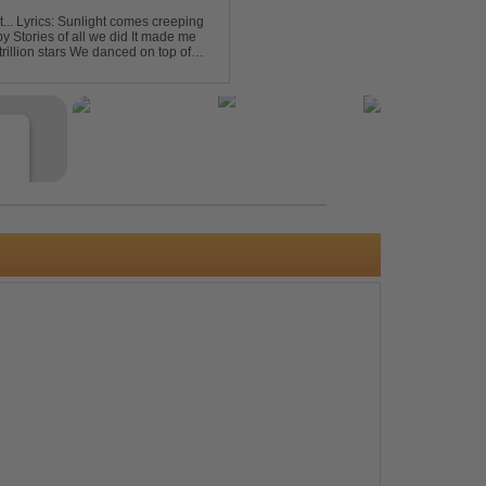
eping
e
s
e