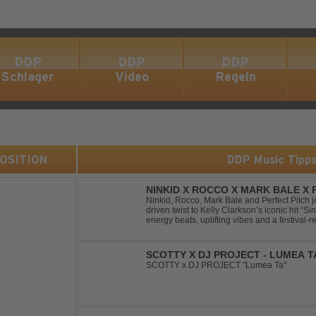
DDP
DDP
DDP
Schlager
Video
Regeln
 POSITION
DDP Music Tipp
NINKID X ROCCO X MARK BALE X P
BEEN GONE
Ninkid, Rocco, Mark Bale and Perfect Pitch jo
driven twist to Kelly Clarkson’s iconic hit “
energy beats, uplifting vibes and a festival-re
peak-time sets, radio rotations and every danc
SCOTTY X DJ PROJECT - LUMEA T
SCOTTY x DJ PROJECT "Lumea Ta"