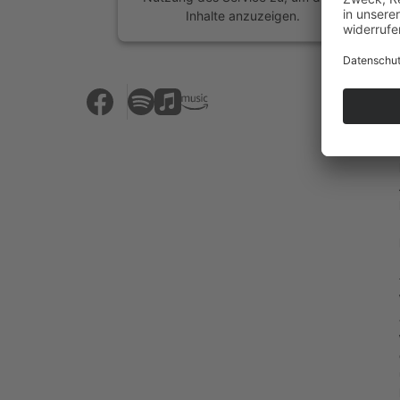
Inhalte anzuzeigen.
Mehr Informationen
Akzeptieren
powered by
Usercentrics Consent
Management Platform
&
eRecht24