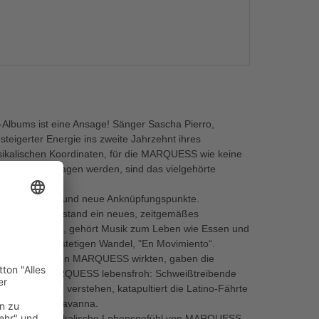
s
-Albums ist eine Ansage! Sänger Sascha Pierro,
steigerter Energie ins zweite Jahrzehnt ihres
sikalischen Koordinaten, für die MARQUESS wie keine
no-Beats getragen werden, sind das vielgehörte
augliche Bandsound neue Anknüpfungspunkte.
telamerika, entstand ein neues, zeitgemäßes
er stattfindet, gehört Musik zum Leben wie Essen und
ch die Musik im stetigen Wandel, "En Movimiento“.
ikneugierigen von MARQUESS wirkten, gaben die
pulsiert bei MARQUESS lebensfroh: Schweißtreibende
n die Kubaner verstehen, katapultiert die Latino-Fährte
chluchten von Havanna.
ert das neue musikalische Lebensgefühl von MARQUESS