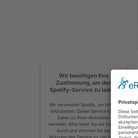
Mehr Informationen
Akzeptieren
powered by
Usercentrics
Consent Management
Platform
&
eRecht24
Wir benötigen Ihre
Zustimmung, um den
Spotify-Service zu laden!
Wir verwenden Spotify, um Inhalte
einzubetten. Dieser Service kann
Daten zu Ihren Aktivitäten
sammeln. Bitte lesen Sie die Details
durch und stimmen Sie der
Nutzung des Service zu, um diese