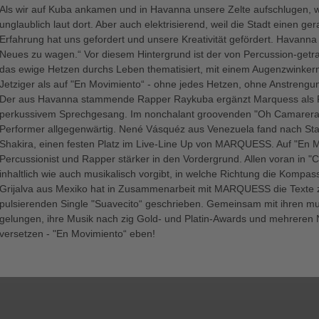
Als wir auf Kuba ankamen und in Havanna unsere Zelte aufschlugen, wa
unglaublich laut dort. Aber auch elektrisierend, weil die Stadt einen 
Erfahrung hat uns gefordert und unsere Kreativität gefördert. Havanna s
Neues zu wagen.“ Vor diesem Hintergrund ist der von Percussion-get
das ewige Hetzen durchs Leben thematisiert, mit einem Augenzwinke
Jetziger als auf "En Movimiento“ - ohne jedes Hetzen, ohne Anstrengu
Der aus Havanna stammende Rapper Raykuba ergänzt Marquess als Fe
perkussivem Sprechgesang. Im nonchalant groovenden "Oh Camarera“, 
Performer allgegenwärtig. Nené Vásquéz aus Venezuela fand nach Sta
Shakira, einen festen Platz im Live-Line Up von MARQUESS. Auf "En M
Percussionist und Rapper stärker in den Vordergrund. Allen voran in 
inhaltlich wie auch musikalisch vorgibt, in welche Richtung die Kompa
Grijalva aus Mexiko hat in Zusammenarbeit mit MARQUESS die Texte z
pulsierenden Single "Suavecito“ geschrieben. Gemeinsam mit ihren 
gelungen, ihre Musik nach zig Gold- und Platin-Awards und mehreren
versetzen - "En Movimiento“ eben!