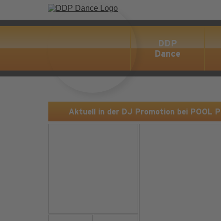
DDP
Dance
Aktuell in der DJ Promotion bei POOL