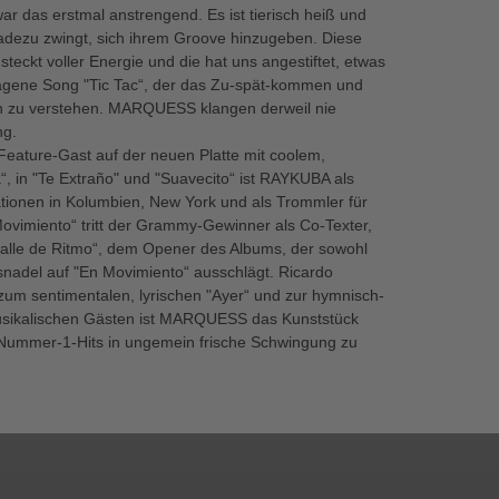
r das erstmal anstrengend. Es ist tierisch heiß und
geradezu zwingt, sich ihrem Groove hinzugeben. Diese
teckt voller Energie und die hat uns angestiftet, etwas
ragene Song "Tic Tac“, der das Zu-spät-kommen und
rn zu verstehen. MARQUESS klangen derweil nie
ng.
ature-Gast auf der neuen Platte mit coolem,
in "Te Extraño" und "Suavecito“ ist RAYKUBA als
tionen in Kolumbien, New York und als Trommler für
ovimiento“ tritt der Grammy-Gewinner als Co-Texter,
"Calle de Ritmo“, dem Opener des Albums, der sowohl
ssnadel auf "En Movimiento“ ausschlägt. Ricardo
um sentimentalen, lyrischen "Ayer“ und zur hymnisch-
musikalischen Gästen ist MARQUESS das Kunststück
 Nummer-1-Hits in ungemein frische Schwingung zu