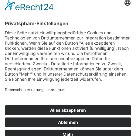
Top 100
Hot 50
Top Neueinsteiger
Highscores
Jahrescharts
Top 100
Hot 50
Top Neueinsteiger
Highscores
Jahrescharts
DJ-Promo buchen