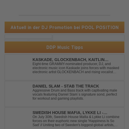
Aktuell in der DJ Promotion bei POOL POSITION
DDP Music Tipps
KASKADE, GLOCKENBACH, KAITLIN
ARAGON - RUNAWAY
Eight-time GRAMMY-nominated producer, DJ, and
electronic music icon Kaskade joins forces with masked
electronic artist GLOCKENBACH and rising vocalist
Kaitlin Aragon for their new collaboration “Runaway,”
arriving July 31st. The track marks the fourth single from
Kaskade’s forthcoming ORIGIN...
DANIEL SLAM - STAB THE TRACK
Aggressive Drum and Bass track with captivating male
vocals featuring Daniel Slam´s signature sond, perfect
for workout and gaming playlists.
SWEDISH HOUSE MAFIA, LYKKE LI -
HAPPINESS IS SO SAD
On July 30th, Swedish House Mafia & Lykke Li combine
forces on their euphoric new single 'Happiness Is So
Sad' // Uniting two of Sweden's biggest global artists,