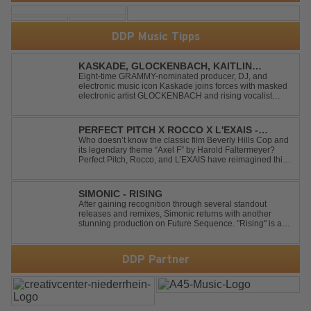
DDP Music Tipps
KASKADE, GLOCKENBACH, KAITLIN
ARAGON - RUNAWAY
Eight-time GRAMMY-nominated producer, DJ, and
electronic music icon Kaskade joins forces with masked
electronic artist GLOCKENBACH and rising vocalist
Kaitlin Aragon for their new collaboration “Runaway,”
arriving July 31st. The track marks the fourth single from
Kaskade’s forthcoming ORIGIN...
PERFECT PITCH X ROCCO X L'EXAIS -
DANCING ON FIRE
Who doesn’t know the classic film Beverly Hills Cop and
its legendary theme “Axel F” by Harold Faltermeyer?
Perfect Pitch, Rocco, and L’EXAIS have reimagined this
timeless classic with a fresh, modern approach.
Featuring an original vocal hook and a contemporary
production style, they respectf...
SIMONIC - RISING
After gaining recognition through several standout
releases and remixes, Simonic returns with another
stunning production on Future Sequence. "Rising" is a
powerful Uplifting Emotional Vocal Trance anthem,
combining breathtaking vocals, uplifting energy, and
goosebump-inducing melodies. A must-...
DDP Partner