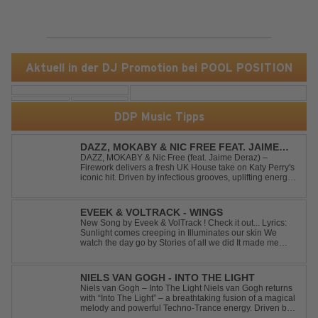
Aktuell in der DJ Promotion bei POOL POSITION
DDP Music Tipps
DAZZ, MOKABY & NIC FREE FEAT. JAIME
DERAZ - FIREWORK
DAZZ, MOKABY & Nic Free (feat. Jaime Deraz) –
Firework delivers a fresh UK House take on Katy Perry's
iconic hit. Driven by infectious grooves, uplifting energy,
and Jaime Deraz's stunning vocals, this reimagined
cover brings a modern club vibe while preserving the
emotional power of the origin...
EVEEK & VOLTRACK - WINGS
New Song by Eveek & VolTrack ! Check it out... Lyrics:
Sunlight comes creeping in Illuminates our skin We
watch the day go by Stories of all we did It made me
think of you It made me think of you Under a trillion stars
We danced on top of cars ...
NIELS VAN GOGH - INTO THE LIGHT
Niels van Gogh – Into The Light Niels van Gogh returns
with “Into The Light” – a breathtaking fusion of a magical
melody and powerful Techno-Trance energy. Driven by