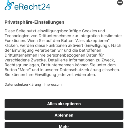
Top 100
Hot 50
Top Neueinsteiger
Highscores
Jahrescharts
Top 100
Hot 50
Top Neueinsteiger
Highscores
Jahrescharts
DJ-Promo buchen