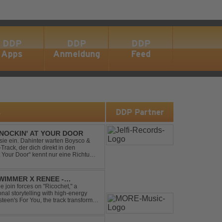
DDP
DDP
DDP
Apps
Anmeldung
Feed
s
DDP Partner
NOCKIN' AT YOUR DOOR
t sie ein. Dahinter warten Boysco &
rack, der dich direkt in den
t Your Door“ kennt nur eine Richtung:
IMMER X RENEE -
join forces on "Ricochet," a
al storytelling with high-energy
steen's For You, the track transforms
experience. Crafted by...