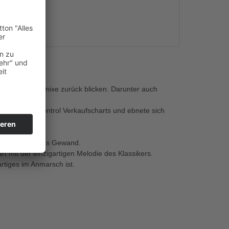
s
onen und Remixe zurück blicken. Darunter auch
9 der media control Verkaufscharts und ebnete sich
 ein zeitgemäßes Gewand.
 mit der einzigartigen Melodie des Klassikers.
tiges im Anmarsch ist.