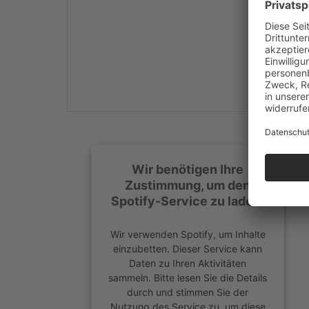
Mehr Informationen
Akzeptieren
powered by
Usercentrics
Consent Management
Platform
&
eRecht24
Wir benötigen Ihre
Zustimmung, um den
Spotify-Service zu laden!
Wir verwenden Spotify, um Inhalte
einzubetten. Dieser Service kann
Daten zu Ihren Aktivitäten
sammeln. Bitte lesen Sie die Details
durch und stimmen Sie der
Nutzung des Service zu, um diese