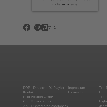
Inhalte anzuzeigen.
Mehr Informationen
Akzeptieren
powered by
Usercentrics Consent
Management Platform
&
eRecht24
DDP - Deutsche DJ Playlist
Impressum
Top 
Kontakt:
Datenschutz
Hot 
Pool Position GmbH
Top 
Carl-Schurz-Strasse 8
High
27711 Osterholz-Scharmbeck
Jahr