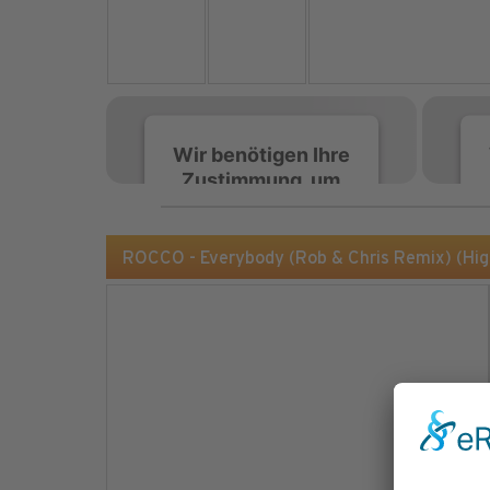
Wir benötigen Ihre
Zustimmung, um
den Spotify-
Service zu laden!
ROCCO - Everybody (Rob & Chris Remix) (Hi
Wir verwenden Spotify,
um Inhalte einzubetten.
Dieser Service kann
Daten zu Ihren
Aktivitäten sammeln.
Bitte lesen Sie die Details
durch und stimmen Sie
der Nutzung des Service
zu, um diese Inhalte
anzuzeigen.