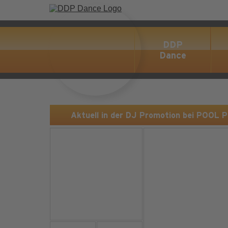
DDP
Dance
Aktuell in der DJ Promotion bei POOL