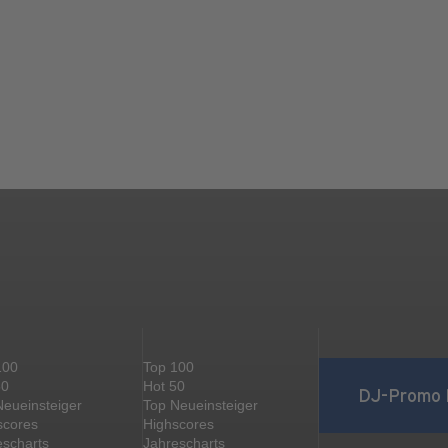
100
Top 100
50
Hot 50
DJ-Promo 
Neueinsteiger
Top Neueinsteiger
scores
Highscores
escharts
Jahrescharts