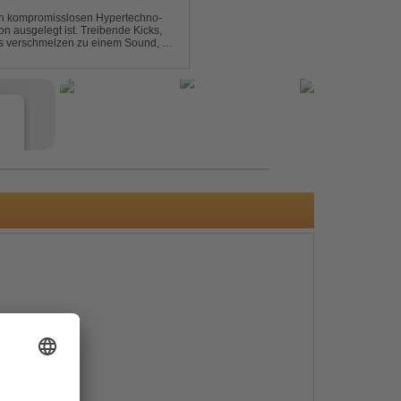
nen kompromisslosen Hypertechno-
on ausgelegt ist. Treibende Kicks,
s verschmelzen zu einem Sound, der
t mitreißend. Zwischen ...
e
s
e