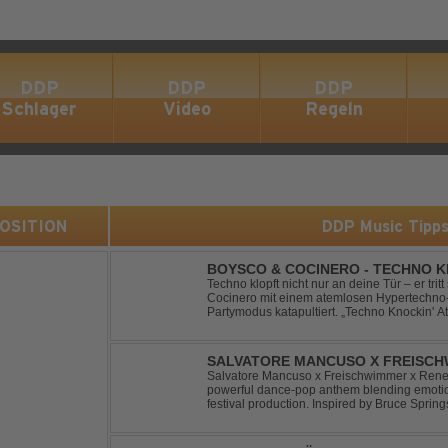
DDP
DDP
DDP
Schlager
Video
Regeln
 POSITION
DDP Music Tipp
BOYSCO & COCINERO - TECHNO K
Techno klopft nicht nur an deine Tür – er trit
Cocinero mit einem atemlosen Hypertechno-T
Partymodus katapultiert. „Techno Knockin' A
nach vorn. Bounce, bounce, bounce!
SALVATORE MANCUSO X FREISCHW
RICOCHET
Salvatore Mancuso x Freischwimmer x Renee 
powerful dance-pop anthem blending emotion
festival production. Inspired by Bruce Spring
a timeless theme into a fresh, modern dance 