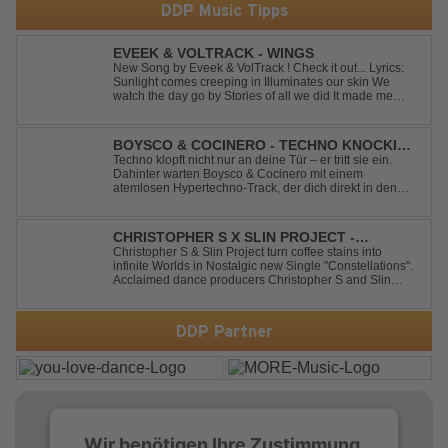
DDP Music Tipps
EVEEK & VOLTRACK - WINGS
New Song by Eveek & VolTrack ! Check it out... Lyrics:
Sunlight comes creeping in Illuminates our skin We
watch the day go by Stories of all we did It made me
think of you It made me think of you Under a trillion stars
We danced on top of cars ...
BOYSCO & COCINERO - TECHNO KNOCKIN'
AT YOUR DOOR
Techno klopft nicht nur an deine Tür – er tritt sie ein.
Dahinter warten Boysco & Cocinero mit einem
atemlosen Hypertechno-Track, der dich direkt in den
Partymodus katapultiert. „Techno Knockin' At Your Door“
kennt nur eine Richtung: nach vorn. Bounce, bounce,
bounce!
CHRISTOPHER S X SLIN PROJECT -
CONSTELLATIONS
Christopher S & Slin Project turn coffee stains into
infinite Worlds in Nostalgic new Single "Constellations".
Acclaimed dance producers Christopher S and Slin
Project have joined forces once again to deliver their
highly anticipated new single, "Constellations." Moving
away from standard club ...
DDP Partner
Wir benötigen Ihre Zustimmung,